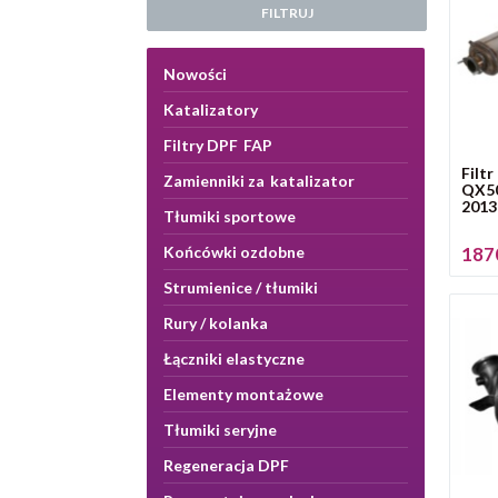
FILTRUJ
Nowości
Katalizatory
Filtry DPF FAP
Filtr
Zamienniki za katalizator
QX5
2013
Tłumiki sportowe
Końcówki ozdobne
1870
Strumienice / tłumiki
Rury / kolanka
Łączniki elastyczne
Elementy montażowe
Tłumiki seryjne
Regeneracja DPF