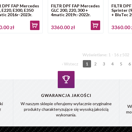
R DPF FAP Mercedes
FILTR DPF FAP Mercedes
FILTR DPF
, E220, E300, E350
GLC 200, 220, 300 +
Sprinter (
tic 2016r-2023r.
4matic 2019r.-2022r.
+ BluTec 
.00 zł
3360.00 zł
3360.00 
Wyświetlane: 1 - 16 z 502
‹ Wstecz
1
2
3
4
5
6
GWARANCJA JAKOŚCI
ki
W naszym sklepie oferujemy wyłacznie oryginalne
Wi
z
produkty charakteryzujące się wysoką jakością
mo
wykonania.