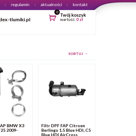
regulamin
aktualności
kontakt
0
Twój koszyk
ex-tlumiki.pl
wartość:
0
zł
SORTUJ
 FAP BMW X3
Filtr DPF FAP Citroen
F25 2009-
Berlingo 1.5 Blue HDI, C5
Blue HDI AirCross