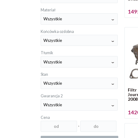
Materiał
1495
Końcówka ozdobna
Tłumik
Stan
Filt
Jour
Gwarancja 2
2008
1420
Cena
-