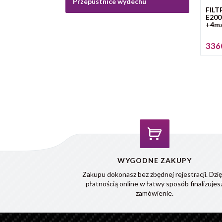
Przepustnice wydechu
FILT
E200
+4ma
3360
WYGODNE ZAKUPY
Zakupu dokonasz bez zbędnej rejestracji. Dzię
płatnością online w łatwy sposób finalizujes
zamówienie.