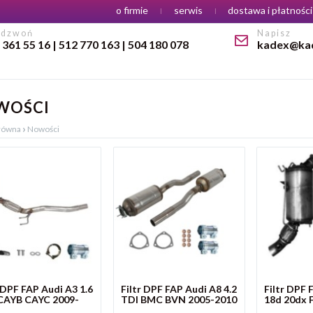
Menu
o firmie
serwis
dostawa i płatności
adzwoń
Napisz
 361 55 16 | 512 770 163 | 504 180 078
kadex@kad
WOŚCI
›
główna
Nowości
r DPF FAP Audi A3 1.6
Filtr DPF FAP Audi A8 4.2
Filtr DPF
CAYB CAYC 2009-
TDI BMC BVN 2005-2010
18d 20dx 