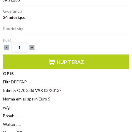
Gwarancja:
24 miesiące
Podziel się:
Ilość:
-
+
KUP TERAZ
OPIS
Filtr DPF FAP
Infinity Q70 3.0d V9X 03/2013-
Norma emisji spalin Euro 5
w/g
Bosal: .....
Walker: ....