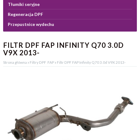
Tłumiki seryjne
Regeneracja DPF
Przepustnice wydechu
FILTR DPF FAP INFINITY Q70 3.0D
V9X 2013-
›
›
Strona główna
Filtry DPF FAP
Filtr DPF FAP Infinity Q70 3.0d V9X 2013-