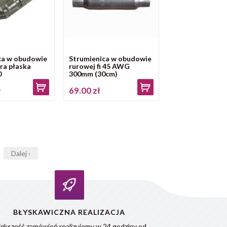
ca w obudowie
Strumienica w obudowie
ra płaska
rurowej fi 45 AWG
0
300mm (30cm)
ł
69.00 zł
Dalej ›
BŁYSKAWICZNA REALIZACJA
ększość zamówień realizujemy w 24 godziny od