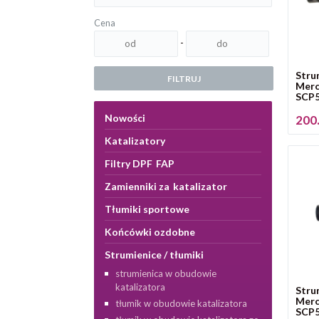
Cena
-
Stru
FILTRUJ
Merc
SCP5
Nowości
200.
Katalizatory
Filtry DPF FAP
Zamienniki za katalizator
Tłumiki sportowe
Końcówki ozdobne
Strumienice / tłumiki
strumienica w obudowie
katalizatora
Stru
Merc
tłumik w obudowie katalizatora
SCP5