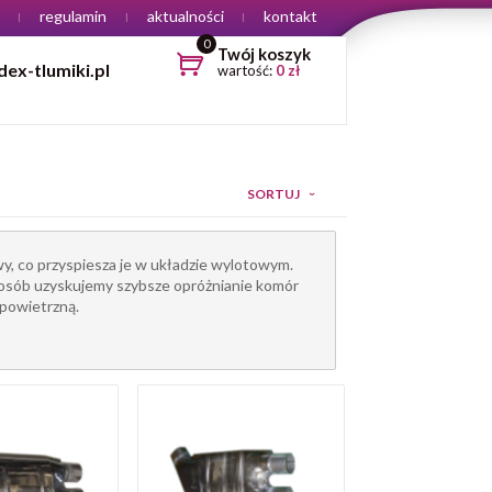
regulamin
aktualności
kontakt
0
Twój koszyk
ex-tlumiki.pl
wartość:
0
zł
SORTUJ
y, co przyspiesza je w układzie wylotowym.
sposób uzyskujemy szybsze opróżnianie komór
-powietrzną.