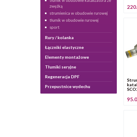
tłumik w obudowie katalizatora ze
220.
zwężką
strumienica w obudowie rurowej
tłumik w obudowie rurowej
sport
Rury / kolanka
Łączniki elastyczne
Elementy montażowe
Tłumiki seryjne
Regeneracja DPF
Stru
kata
Przepustnice wydechu
SCO2
95.0