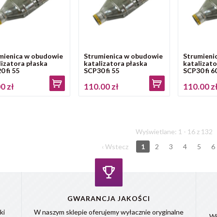
mienica w obudowie
Strumienica w obudowie
Strumieni
lizatora płaska
katalizatora płaska
katalizato
0 fi 55
SCP30 fi 55
SCP30 fi 6
0 zł
110.00 zł
110.00 z
Wyświetlane: 1 - 16 z 132
‹ Wstecz
1
2
3
4
5
6
GWARANCJA JAKOŚCI
ki
W naszym sklepie oferujemy wyłacznie oryginalne
Wi