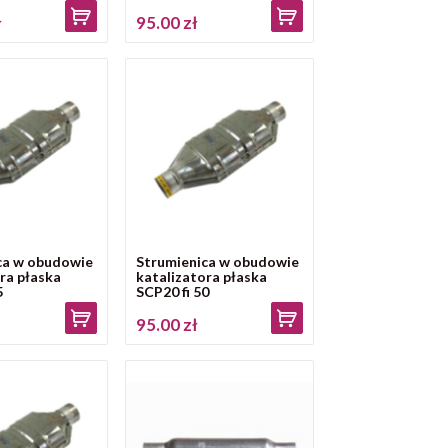
ł
95.00 zł
ca w obudowie
Strumienica w obudowie
ra płaska
katalizatora płaska
5
SCP20 fi 50
95.00 zł