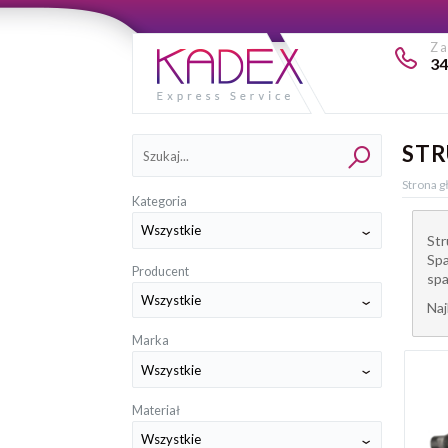
Z
34
Kategorie
STR
Strona 
Kategoria
Str
Spa
Producent
spa
Naj
Marka
Materiał