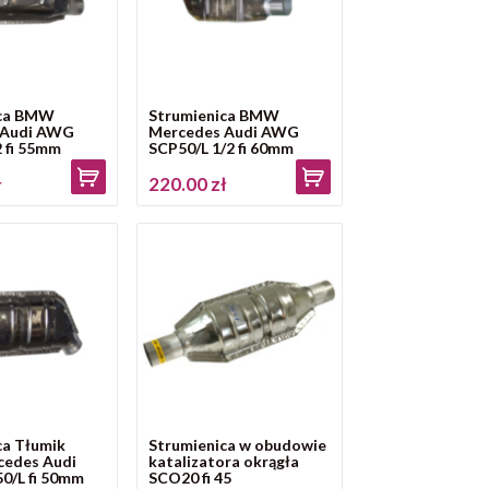
ica BMW
Strumienica BMW
 Audi AWG
Mercedes Audi AWG
 fi 55mm
SCP50/L 1/2 fi 60mm
ł
220.00 zł
ca Tłumik
Strumienica w obudowie
edes Audi
katalizatora okrągła
/L fi 50mm
SCO20 fi 45