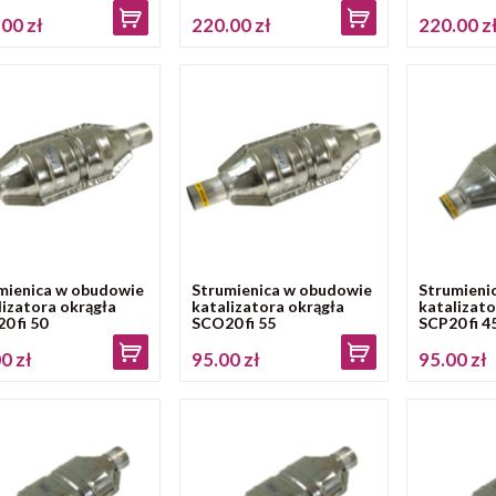
00 zł
220.00 zł
220.00 z
mienica w obudowie
Strumienica w obudowie
Strumieni
lizatora okrągła
katalizatora okrągła
katalizato
0 fi 50
SCO20 fi 55
SCP20 fi 4
0 zł
95.00 zł
95.00 zł