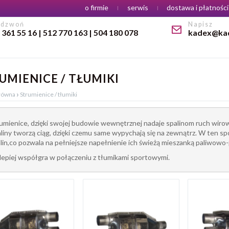
Menu
o firmie
serwis
dostawa i płatności
adzwoń
Napisz
 361 55 16 | 512 770 163 | 504 180 078
kadex@kad
UMIENICE / TŁUMIKI
›
główna
Strumienice / tłumiki
umienice, dzięki swojej budowie wewnętrznej nadaje spalinom ruch wirow
liny tworzą ciąg, dzięki czemu same wypychają się na zewnątrz. W ten 
lin,co pozwala na pełniejsze napełnienie ich świeżą mieszanką paliwowo
lepiej współgra w połączeniu z tłumikami sportowymi.