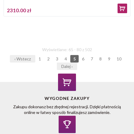
2310.00 zł
Wyświetlane: 65 - 80 z 502
‹ Wstecz
1
2
3
4
5
6
7
8
9
10
Dalej ›
WYGODNE ZAKUPY
Zakupu dokonasz bez zbędnej rejestracji. Dzięki płatnością
online w łatwy sposób finalizujesz zamówienie.