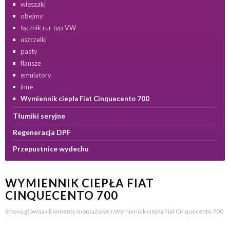
wieszaki
obejmy
łącznik rur typ VW
uszczelki
pasty
flansze
emulatory
inne
Wymiennik ciepła Fiat Cinquecento 700
Tłumiki seryjne
Regeneracja DPF
Przepustnice wydechu
WYMIENNIK CIEPŁA FIAT
CINQUECENTO 700
›
›
Strona główna
Elementy montażowe
Wymiennik ciepła Fiat Cinquecento 700