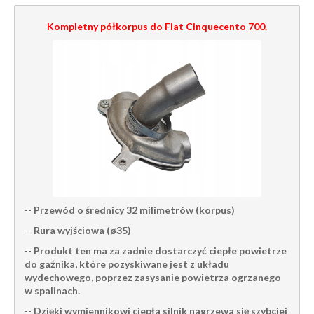
Kompletny półkorpus do Fiat Cinquecento 700.
--
Przewód o średnicy 32 milimetrów (korpus)
--
Rura wyjściowa (ø35)
--
Produkt ten ma za zadnie dostarczyć ciepłe powietrze
do gaźnika, które pozyskiwane jest z układu
wydechowego, poprzez zasysanie powietrza ogrzanego
w spalinach.
--
Dzięki wymiennikowi ciepła silnik nagrzewa się szybciej