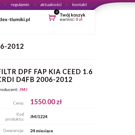
regulamin
aktualności
kontakt
0
Twój koszyk
ex-tlumiki.pl
wartość:
0
zł
06-2012
FILTR DPF FAP KIA CEED 1.6
CRDI D4FB 2006-2012
roducent:
JMJ
1550.00 zł
Cena:
Kod
JMJ1224
produktu:
Gwarancja:
24 miesiące