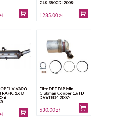
7
GLK 350CDI 2008-
zł
1285.00 zł
F OPEL VIVARO
Filtr DPF FAP Mini
RAFIC 1.6 D
Clubman Cooper 1,6TD
O 6
DV6TED4 2007-
5R
630.00 zł
zł