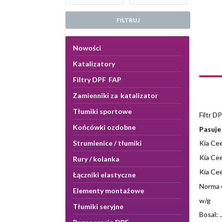
FILTRUJ
Nowości
Katalizatory
Filtry DPF FAP
Zamienniki za katalizator
Tłumiki sportowe
Filtr D
Końcówki ozdobne
Pasuje
Strumienice / tłumiki
Kia Ce
Kia Ce
Rury / kolanka
Kia Ce
Łączniki elastyczne
Norma e
Elementy montażowe
w/g
Tłumiki seryjne
Bosal: ..