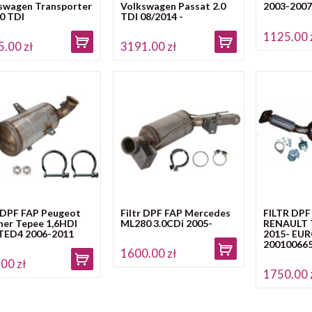
swagen Transporter
Volkswagen Passat 2.0
2003-200
.0 TDI
TDI 08/2014 -
1125.00 
.00 zł
3191.00 zł
r DPF FAP Peugeot
Filtr DPF FAP Mercedes
FILTR DP
ner Tepee 1,6HDI
ML280 3.0CDi 2005-
RENAULT T
ED4 2006-2011
2015- EUR
20010066
1600.00 zł
00 zł
1750.00 