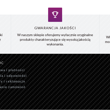
GWARANCJA JAKOŚCI
ki
W naszym sklepie oferujemy wyłacznie oryginalne
Wi
z
produkty charakteryzujące się wysoką jakością
mo
wykonania.
OC
wa i płatności
ia i odpowiedzi
y i reklamacje
anie zamówień