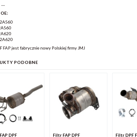
....
 OE:
-2A560
2A560
2A620
-2A620
PF FAP jest fabrycznie nowy Polskiej firmy JMJ
UKTY PODOBNE
r FAP DPF
Filtr FAP DPF
Filtr DPF