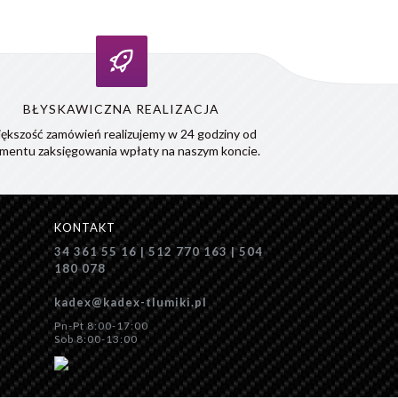
BŁYSKAWICZNA REALIZACJA
ększość zamówień realizujemy w 24 godziny od
mentu zaksięgowania wpłaty na naszym koncie.
KONTAKT
34 361 55 16 | 512 770 163 | 504
180 078
kadex@kadex-tlumiki.pl
Pn-Pt 8:00-17:00
Sob 8:00-13:00