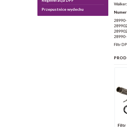
Regeneracja DPF
Walker: 
Przepustnice wydechu
Numer
28990
28990
28990
28990
Filtr D
PROD
Filt