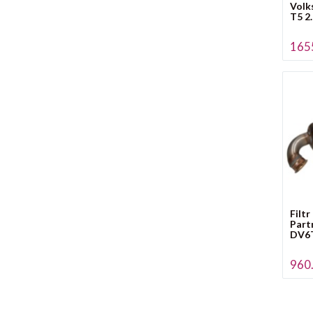
Volk
T5 2
1655
Filt
Part
DV6T
960.