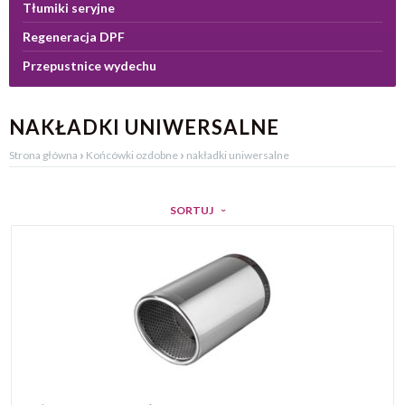
Tłumiki seryjne
Regeneracja DPF
Przepustnice wydechu
NAKŁADKI UNIWERSALNE
›
›
Strona główna
Końcówki ozdobne
nakładki uniwersalne
SORTUJ