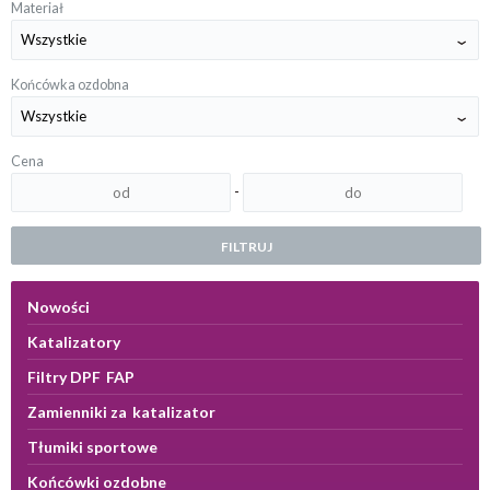
Materiał
Końcówka ozdobna
Cena
-
FILTRUJ
Nowości
Katalizatory
Filtry DPF FAP
Zamienniki za katalizator
Tłumiki sportowe
Końcówki ozdobne