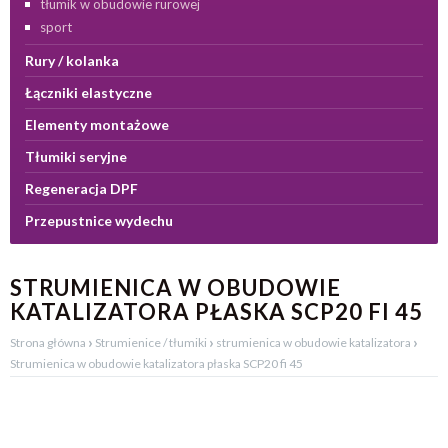
tłumik w obudowie rurowej
sport
Rury / kolanka
Łączniki elastyczne
Elementy montażowe
Tłumiki seryjne
Regeneracja DPF
Przepustnice wydechu
STRUMIENICA W OBUDOWIE
KATALIZATORA PŁASKA SCP20 FI 45
›
›
›
Strona główna
Strumienice / tłumiki
strumienica w obudowie katalizatora
Strumienica w obudowie katalizatora płaska SCP20 fi 45