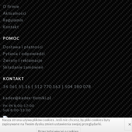
O firmie
Aktualności
Regulamin
Kontakt
POMOC
Dostawa i płatności
Pytania i odpowiedzi
Zwroty i reklamacje
Składanie zamówień
KONTAKT
34 361 55 16 | 512 770 163 | 504 180 078
kadex@kadex-tlumiki.pl
Pn-Pt 8:00-17:00
Sob 8:00-13:00
Nasza strona używa plików cookies. Jeśli nie chcesz, by pliki cookies były
×
zapisywane na Twoim dysku zmień ustawienia swojej przeglądarki.
Przeczytaj więcej o cookies