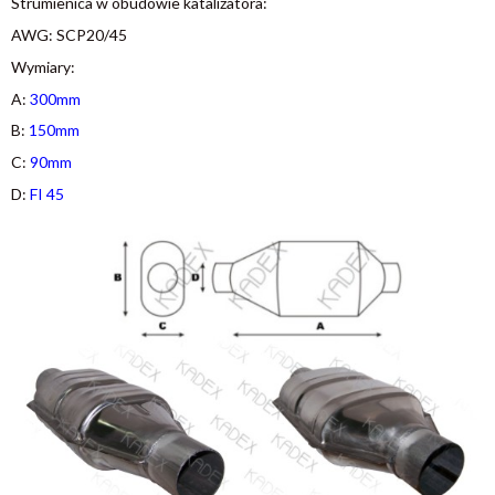
Strumienica w obudowie katalizatora:
AWG: SCP20/45
Wymiary:
A:
300mm
B:
150mm
C:
90mm
D:
FI 45