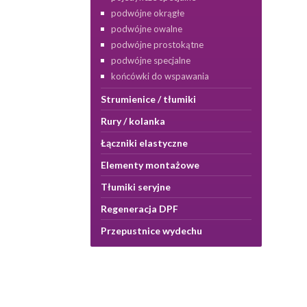
podwójne okrągłe
podwójne owalne
podwójne prostokątne
podwójne specjalne
końcówki do wspawania
Strumienice / tłumiki
Rury / kolanka
Łączniki elastyczne
Elementy montażowe
Tłumiki seryjne
Regeneracja DPF
Przepustnice wydechu