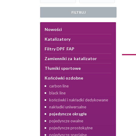
FILTRUJ
Nowości
Katalizatory
Filtry DPF FAP
Zamienniki za katalizator
Tłumiki sportowe
Końcówki ozdobne
carbon line
black line
końcówki i nakładki dedykowane
nakładki uniwersalne
pojedyncze okrągłe
pojedyncze owalne
pojedyncze prostokątne
pojedyncze specjalne