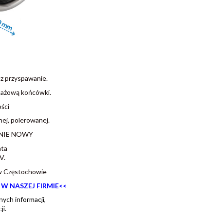
z przyspawanie.
tażową końcówki.
ści
ej, polerowanej.
ZNIE NOWY
nta
V.
 Częstochowie
W NASZEJ FIRMIE<<
ych informacji,
i.