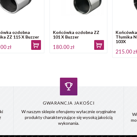
ówka ozdobna
Końcówka ozdobna ZZ
Końcówka
ika ZZ 115 X Buzzer
101 X Buzzer
Tłumika N
103X
00 zł
180.00 zł
215.00 z
GWARANCJA JAKOŚCI
ki
W naszym sklepie oferujemy wyłacznie oryginalne
Wi
z
produkty charakteryzujące się wysoką jakością
mo
wykonania.