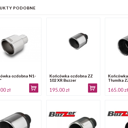
UKTY PODOBNE
ówka ozdobna N1-
Końcówka ozdobna ZZ
Końcówka
*
102 XR Buzzer
Tłumika Z
00 zł
195.00 zł
165.00 z