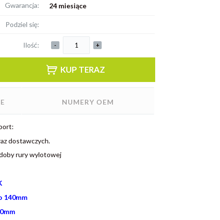
Gwarancja:
24 miesiące
Podziel się:
Ilość:
-
+
KUP TERAZ
E
NUMERY OEM
port:
az dostawczych.
doby rury wylotowej
K
o 140mm
0mm