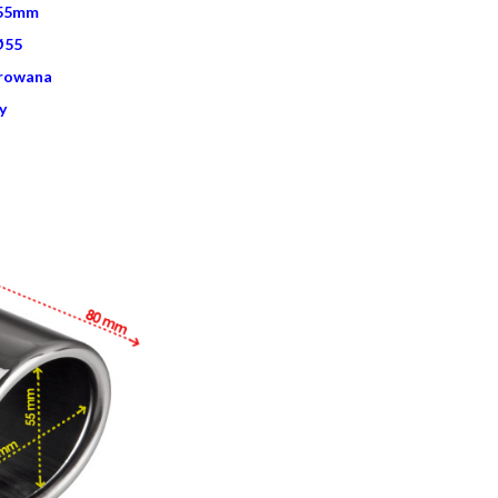
 55mm
Ø55
erowana
y