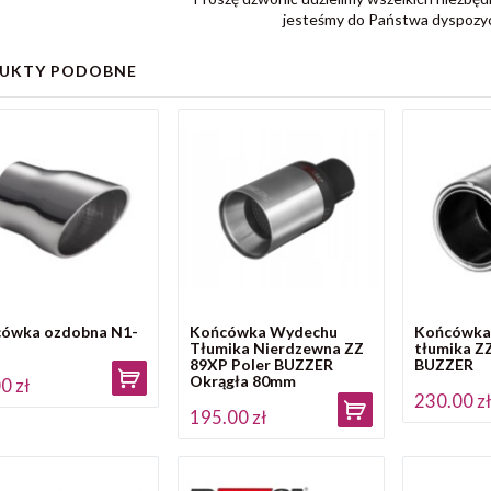
jesteśmy do Państwa dyspozycj
UKTY PODOBNE
ówka ozdobna N1-
Końcówka Wydechu
Końcówka
Tłumika Nierdzewna ZZ
tłumika Z
89XP Poler BUZZER
BUZZER
Okrągła 80mm
0 zł
230.00 z
195.00 zł