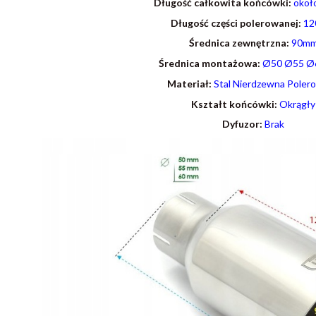
Długość całkowita końcówki:
okoł
Długość części polerowanej:
1
Średnica zewnętrzna:
90m
Średnica montażowa:
Ø50 Ø55 Ø
Materiał:
Stal Nierdzewna Poler
Kształt końcówki:
Okrągły
Dyfuzor:
Brak