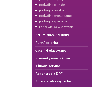
podwójne okrągłe
podwójne owalne
podwójne prostokątne
podwójne specjalne
końcówki do wspawania
Strumienice / tłumiki
Rury / kolanka
Łączniki elastyczne
Elementy montażowe
Tłumiki seryjne
Regeneracja DPF
Przepustnice wydechu