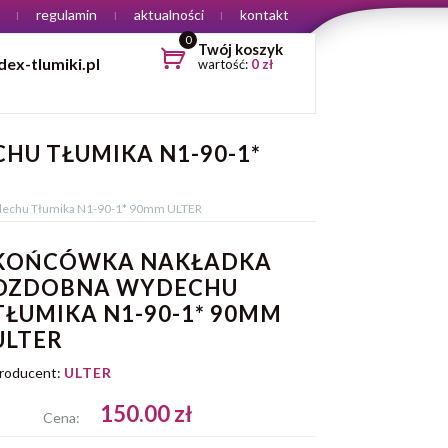
regulamin
aktualności
kontakt
0
Twój koszyk
ex-tlumiki.pl
wartość:
0
zł
U TŁUMIKA N1-90-1*
echu Tłumika N1-90-1* 90mm ULTER
KOŃCÓWKA NAKŁADKA
OZDOBNA WYDECHU
TŁUMIKA N1-90-1* 90MM
ULTER
roducent:
ULTER
150.00 zł
Cena: