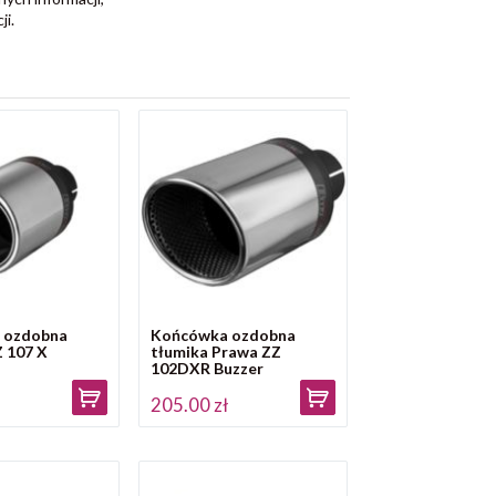
i.
 ozdobna
Końcówka ozdobna
Z 107 X
tłumika Prawa ZZ
102DXR Buzzer
ł
205.00 zł