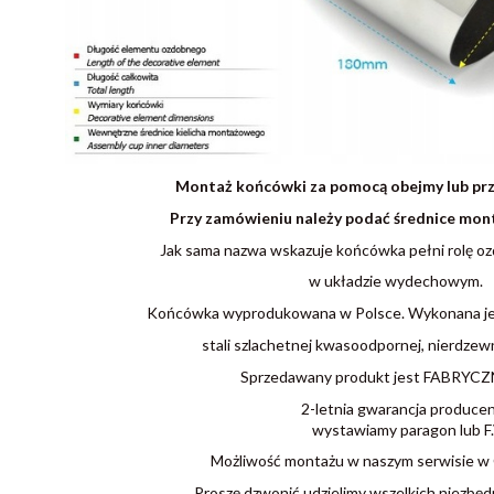
Montaż końcówki za pomocą obejmy lub prz
Przy zamówieniu należy podać średnice mo
Jak sama nazwa wskazuje końcówka pełni rolę oz
w układzie wydechowym.
Końcówka wyprodukowana w Polsce. Wykonana jest
stali szlachetnej kwasoodpornej, nierdzewn
Sprzedawany produkt jest FABRYC
2-letnia gwarancja produce
wystawiamy paragon lub F.
Możliwość montażu w naszym serwisie w
Proszę dzwonić udzielimy wszelkich niezbędn