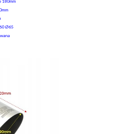
o 180mm
20mm
m
60 Ø65
owana