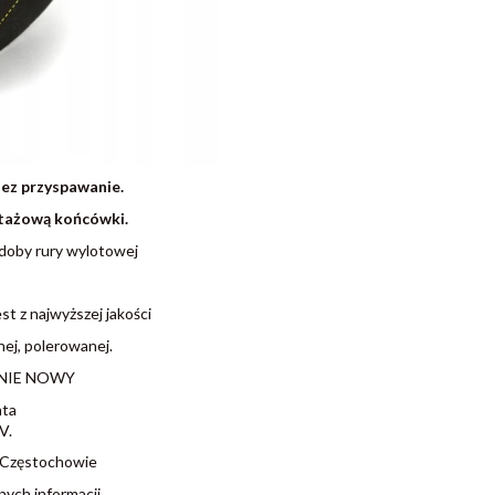
ez przyspawanie.
ntażową końcówki.
doby rury wylotowej
 z najwyższej jakości
ej, polerowanej.
ZNIE NOWY
nta
V.
 Częstochowie
ych informacji,