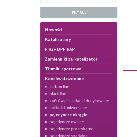
FILTRUJ
Nowości
Katalizatory
Filtry DPF FAP
Zamienniki za katalizator
Tłumiki sportowe
Końcówki ozdobne
carbon line
black line
końcówki i nakładki dedykowane
nakładki uniwersalne
pojedyncze okrągłe
pojedyncze owalne
pojedyncze prostokątne
pojedyncze specjalne