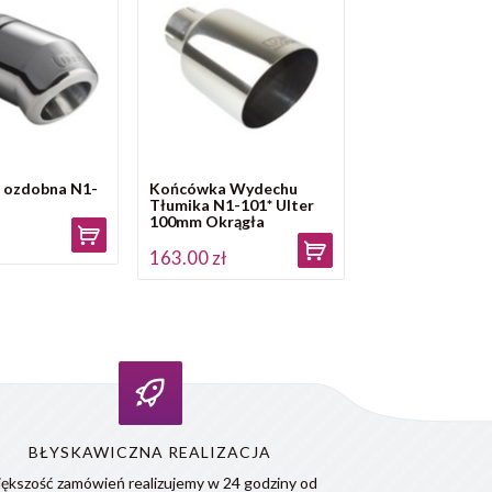
 ozdobna N1-
Końcówka Wydechu
Tłumika N1-101* Ulter
100mm Okrągła
ł
163.00 zł
BŁYSKAWICZNA REALIZACJA
ększość zamówień realizujemy w 24 godziny od