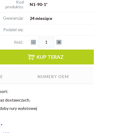
Kod
N1-90-1*
produktu:
Gwarancja:
24 miesiące
Podziel się:
Ilość:
-
+
KUP TERAZ
E
NUMERY OEM
port:
az dostawczych.
doby rury wylotowej
1*