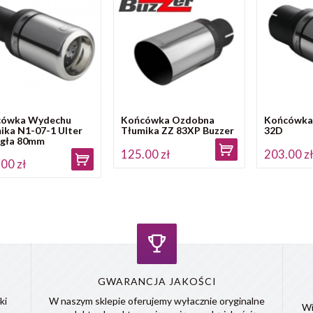
cówka Wydechu
Końcówka Ozdobna
Końcówka
ika N1-07-1 Ulter
Tłumika ZZ 83XP Buzzer
32D
gła 80mm
125.00 zł
203.00 z
00 zł
GWARANCJA JAKOŚCI
ki
W naszym sklepie oferujemy wyłacznie oryginalne
Wi