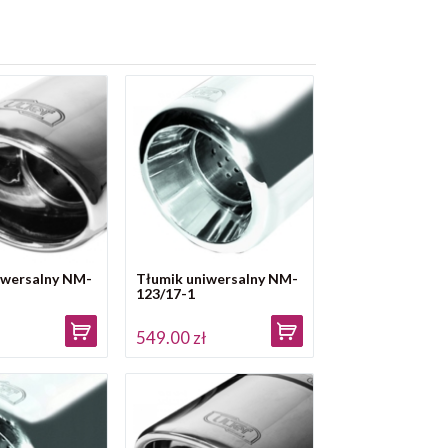
iwersalny NM-
Tłumik uniwersalny NM-
123/17-1
ł
549.00 zł