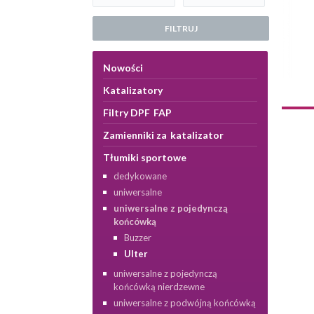
FILTRUJ
Nowości
Katalizatory
Filtry DPF FAP
Zamienniki za katalizator
Tłumiki sportowe
dedykowane
uniwersalne
uniwersalne z pojedynczą
końcówką
Buzzer
Ulter
uniwersalne z pojedynczą
końcówką nierdzewne
uniwersalne z podwójną końcówką