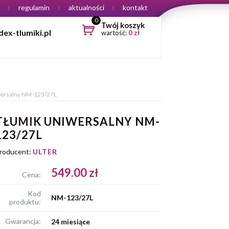
regulamin
aktualności
kontakt
0
Twój koszyk
ex-tlumiki.pl
wartość:
0
zł
wersalny NM-123/27L
TŁUMIK UNIWERSALNY NM-
123/27L
roducent:
ULTER
549.00 zł
Cena:
Kod
NM-123/27L
produktu:
Gwarancja:
24 miesiące