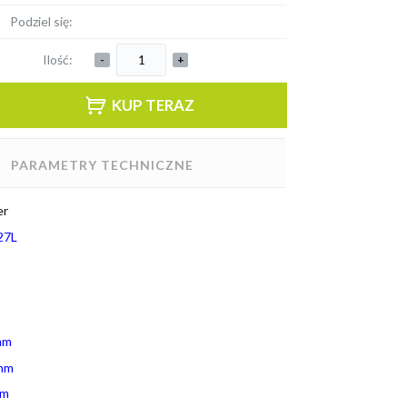
Podziel się:
Ilość:
-
+
KUP TERAZ
PARAMETRY TECHNICZNE
er
27L
mm
mm
mm