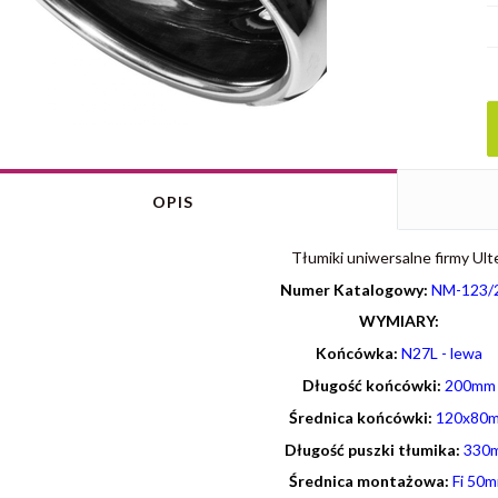
OPIS
Tłumiki uniwersalne firmy Ult
Numer Katalogowy:
NM-123/
WYMIARY:
Końcówka:
N27L - lewa
Długość końcówki:
200mm
Średnica końcówki:
120x80
Długość puszki tłumika:
330
Średnica montażowa:
Fi 50