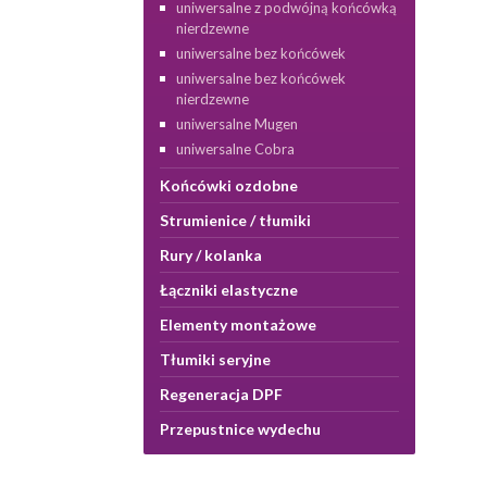
uniwersalne z podwójną końcówką
nierdzewne
uniwersalne bez końcówek
uniwersalne bez końcówek
nierdzewne
uniwersalne Mugen
uniwersalne Cobra
Końcówki ozdobne
Strumienice / tłumiki
Rury / kolanka
Łączniki elastyczne
Elementy montażowe
Tłumiki seryjne
Regeneracja DPF
Przepustnice wydechu