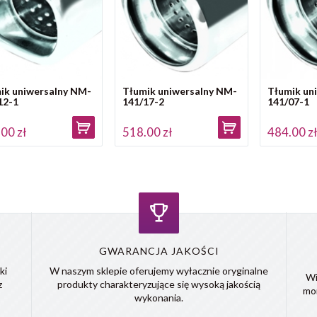
ik uniwersalny NM-
Tłumik uniwersalny NM-
Tłumik un
12-1
141/17-2
141/07-1
00 zł
518.00 zł
484.00 z
GWARANCJA JAKOŚCI
ki
W naszym sklepie oferujemy wyłacznie oryginalne
Wi
z
produkty charakteryzujące się wysoką jakością
mo
wykonania.