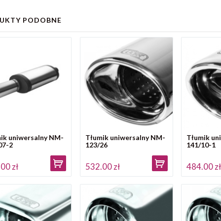
UKTY PODOBNE
ik uniwersalny NM-
Tłumik uniwersalny NM-
Tłumik un
07-2
123/26
141/10-1
00 zł
532.00 zł
484.00 z