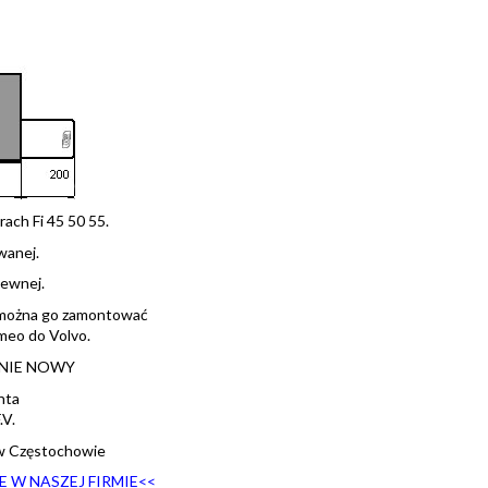
ach Fi 45 50 55.
wanej.
zewnej.
ż można go zamontować
meo do Volvo.
ZNIE NOWY
nta
V.
w Częstochowie
 W NASZEJ FIRMIE<
<