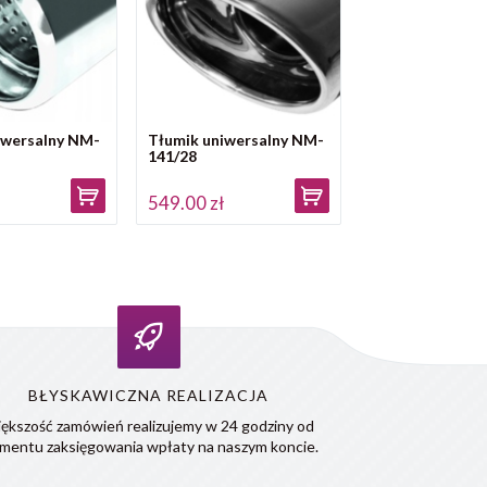
iwersalny NM-
Tłumik uniwersalny NM-
141/28
ł
549.00 zł
BŁYSKAWICZNA REALIZACJA
ększość zamówień realizujemy w 24 godziny od
mentu zaksięgowania wpłaty na naszym koncie.