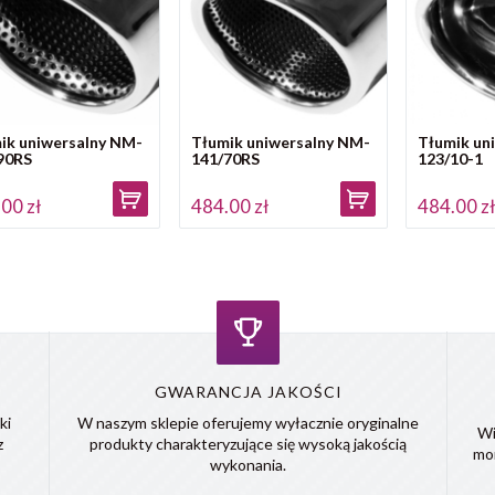
ik uniwersalny NM-
Tłumik uniwersalny NM-
Tłumik un
90RS
141/70RS
123/10-1
00 zł
484.00 zł
484.00 z
GWARANCJA JAKOŚCI
ki
W naszym sklepie oferujemy wyłacznie oryginalne
Wi
z
produkty charakteryzujące się wysoką jakością
mo
wykonania.