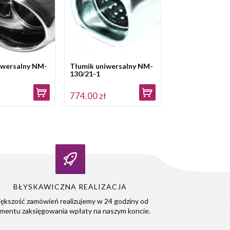
iwersalny NM-
Tłumik uniwersalny NM-
130/21-1
ł
774.00 zł
BŁYSKAWICZNA REALIZACJA
ększość zamówień realizujemy w 24 godziny od
mentu zaksięgowania wpłaty na naszym koncie.