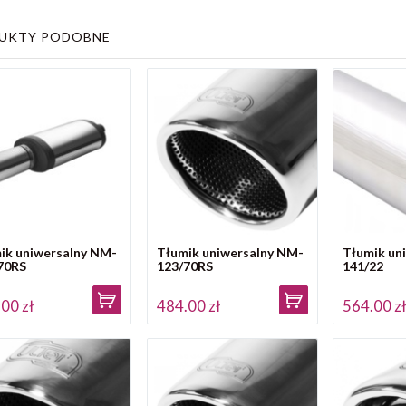
UKTY PODOBNE
ik uniwersalny NM-
Tłumik uniwersalny NM-
Tłumik un
70RS
123/70RS
141/22
00 zł
484.00 zł
564.00 z