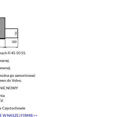
ach Fi 45 50 55.
wanej.
zewnej.
ż można go zamontować
meo do Volvo.
ZNIE NOWY
nta
V.
w Częstochowie
 W NASZEJ FIRMIE<
<