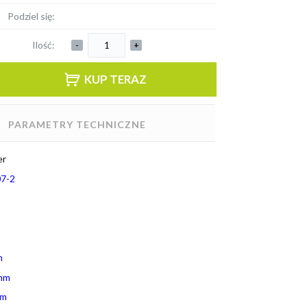
Podziel się:
Ilość:
-
+
KUP TERAZ
PARAMETRY TECHNICZNE
er
7-2
m
mm
mm