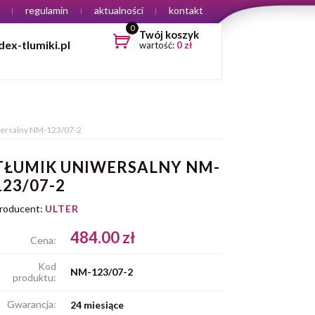
regulamin
aktualności
kontakt
0
Twój koszyk
ex-tlumiki.pl
wartość:
0
zł
wersalny NM-123/07-2
TŁUMIK UNIWERSALNY NM-
123/07-2
roducent:
ULTER
484.00 zł
Cena:
Kod
NM-123/07-2
produktu:
Gwarancja:
24 miesiące