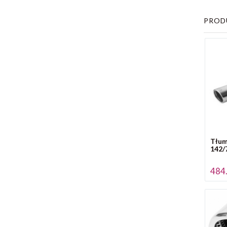
PROD
Tłum
142/
484.