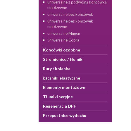
uniwersalne z podwójną końcówką
nierdzewne
uniwersalne bez końcówek
uniwersalne bez końcówek
nierdzewne
uniwersalne Mugen
uniwersalne Cobra
Końcówki ozdobne
Strumienice / tłumiki
Rury / kolanka
Łączniki elastyczne
Elementy montażowe
Tłumiki seryjne
Regeneracja DPF
Przepustnice wydechu