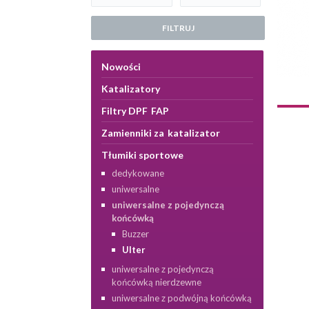
FILTRUJ
Nowości
Katalizatory
Filtry DPF FAP
Zamienniki za katalizator
Tłumiki sportowe
dedykowane
uniwersalne
uniwersalne z pojedynczą
końcówką
Buzzer
Ulter
uniwersalne z pojedynczą
końcówką nierdzewne
uniwersalne z podwójną końcówką