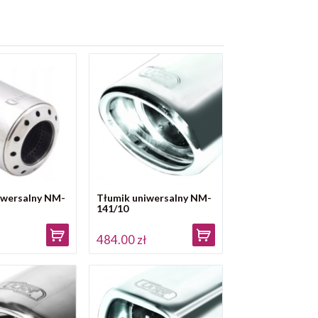
iwersalny NM-
Tłumik uniwersalny NM-
141/10
ł
484.00 zł