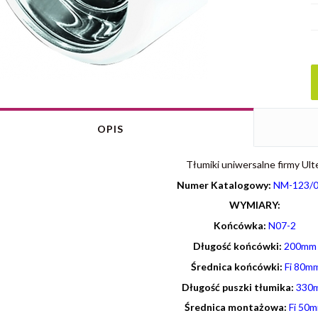
OPIS
Tłumiki uniwersalne firmy Ult
Numer Katalogowy:
NM-123/0
WYMIARY:
Końcówka:
N07-2
Długość końcówki:
200mm
Średnica końcówki:
Fi 80m
Długość puszki tłumika:
330
Średnica montażowa:
Fi 50