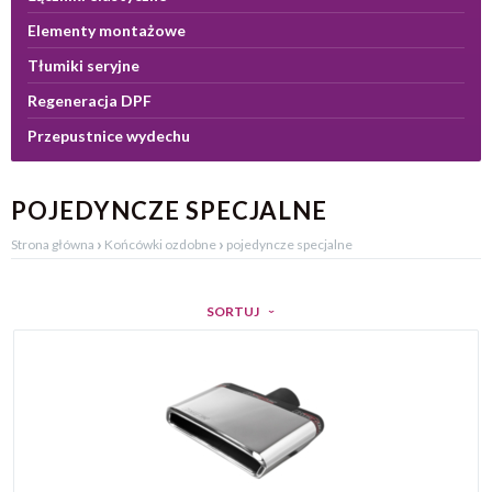
Elementy montażowe
Tłumiki seryjne
Regeneracja DPF
Przepustnice wydechu
POJEDYNCZE SPECJALNE
›
›
Strona główna
Końcówki ozdobne
pojedyncze specjalne
SORTUJ