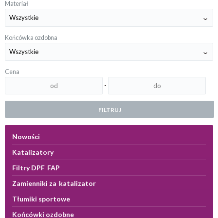
Materiał
Końcówka ozdobna
Cena
-
FILTRUJ
Nowości
Katalizatory
Filtry DPF FAP
Zamienniki za katalizator
Tłumiki sportowe
Końcówki ozdobne