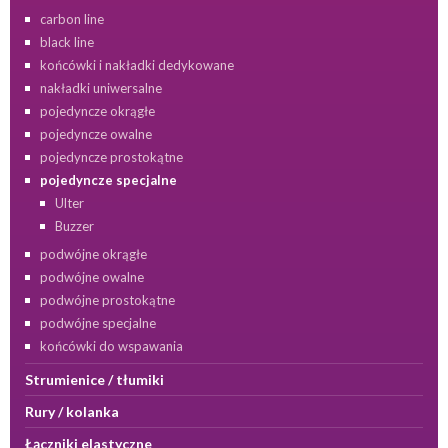
carbon line
black line
końcówki i nakładki dedykowane
nakładki uniwersalne
pojedyncze okrągłe
pojedyncze owalne
pojedyncze prostokątne
pojedyncze specjalne
Ulter
Buzzer
podwójne okrągłe
podwójne owalne
podwójne prostokątne
podwójne specjalne
końcówki do wspawania
Strumienice / tłumiki
Rury / kolanka
Łączniki elastyczne