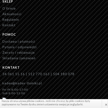
SKLEP
O firmie
Aktualności
Regulamin
Kontakt
POMOC
Dostawa i płatności
Pytania i odpowiedzi
Zwroty i reklamacje
Składanie zamówień
KONTAKT
34 361 55 16 | 512 770 163 | 504 180 078
kadex@kadex-tlumiki.pl
Pn-Pt 8:00-17:00
Sob 8:00-13:00
Nasza strona używa plików cookies. Jeśli nie chcesz, by pliki cookies były
×
zapisywane na Twoim dysku zmień ustawienia swojej przeglądarki.