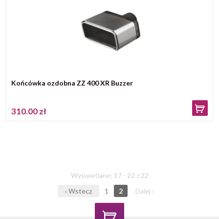
Końcówka ozdobna ZZ 400 XR Buzzer
310.00 zł
Wyświetlane: 17 - 22 z 22
‹ Wstecz
1
2
Dalej ›