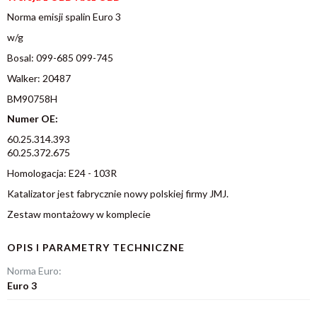
Norma emisji spalin Euro 3
w/g
Bosal: 099-685 099-745
Walker: 20487
BM90758H
Numer OE:
60.25.314.393
60.25.372.675
Homologacja: E24 - 103R
Katalizator jest fabrycznie nowy polskiej firmy JMJ.
Zestaw montażowy w komplecie
OPIS I PARAMETRY TECHNICZNE
Norma Euro:
Euro 3