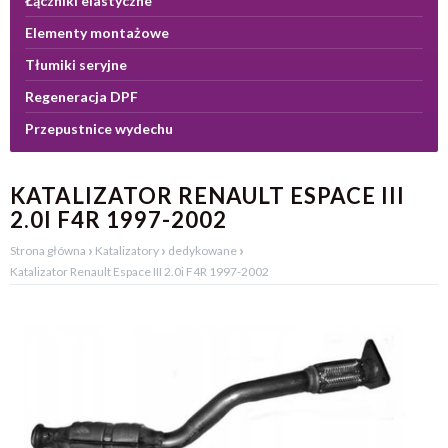
Łączniki elastyczne
Elementy montażowe
Tłumiki seryjne
Regeneracja DPF
Przepustnice wydechu
KATALIZATOR RENAULT ESPACE III
2.0I F4R 1997-2002
›
›
›
Strona główna
Katalizatory
dedykowane
Katalizator Renault Espace III 2.0i F4R 1997-2002