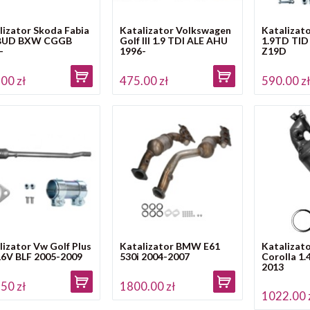
lizator Skoda Fabia
Katalizator Volkswagen
Katalizato
 BUD BXW CGGB
Golf III 1.9 TDI ALE AHU
1.9TD TID
-
1996-
Z19D
00 zł
475.00 zł
590.00 z
lizator Vw Golf Plus
Katalizator BMW E61
Katalizat
 16V BLF 2005-2009
530i 2004-2007
Corolla 1.
2013
50 zł
1800.00 zł
1022.00 