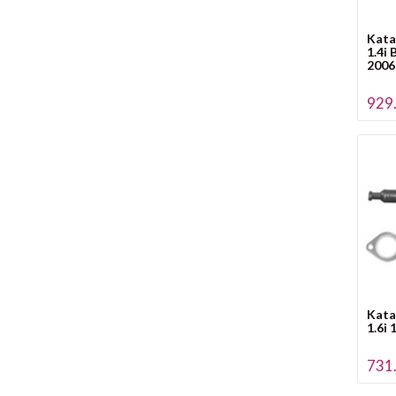
Kata
1.4i
2006
929.
Kata
1.6i
731.