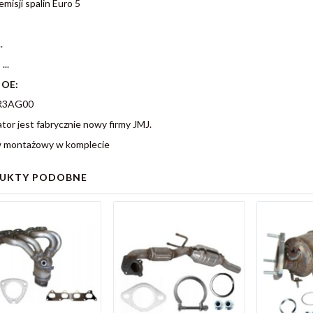
misji spalin Euro 5
.
...
 OE:
R3AG00
ator jest fabrycznie nowy firmy JMJ.
 montażowy w komplecie
UKTY PODOBNE