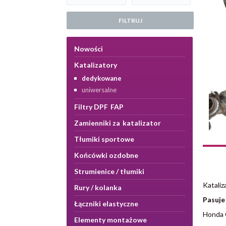
FILTRUJ
Nowości
Katalizatory
dedykowane
uniwersalne
Filtry DPF FAP
Zamienniki za katalizator
Tłumiki sportowe
Końcówki ozdobne
Strumienice / tłumiki
Katali
Rury / kolanka
Pasuje
Łączniki elastyczne
Honda 
Elementy montażowe