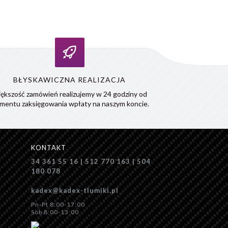
BŁYSKAWICZNA REALIZACJA
ększość zamówień realizujemy w 24 godziny od
mentu zaksięgowania wpłaty na naszym koncie.
KONTAKT
34 361 55 16 | 512 770 163 | 504
180 078
kadex@kadex-tlumiki.pl
Pn-Pt 8:00-17:00
Sob 8:00-13:00