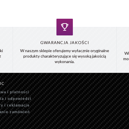
GWARANCJA JAKOŚCI
ki
W naszym sklepie oferujemy wyłacznie oryginalne
Wi
z
produkty charakteryzujące się wysoką jakością
mo
wykonania.
OC
wa i płatności
ia i odpowiedzi
y i reklamacje
anie zamówień