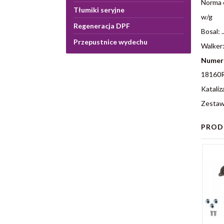
Norma e
Tłumiki seryjne
w/g
Regeneracja DPF
Bosal: ..
Przepustnice wydechu
Walker: 
Numer
18160
Kataliz
Zestaw
PROD