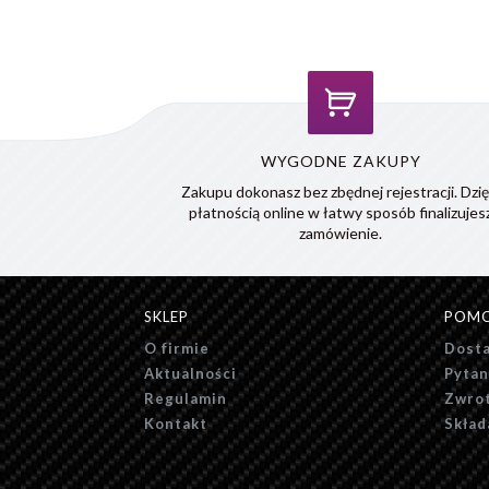
WYGODNE ZAKUPY
Zakupu dokonasz bez zbędnej rejestracji. Dzię
płatnością online w łatwy sposób finalizujes
zamówienie.
SKLEP
POM
O firmie
Dosta
Aktualności
Pytan
Regulamin
Zwrot
Kontakt
Skład