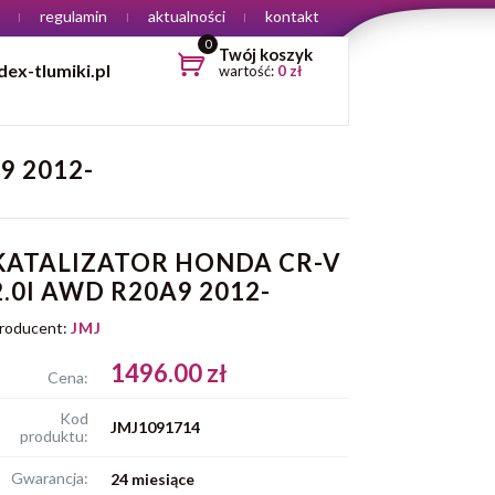
regulamin
aktualności
kontakt
0
Twój koszyk
ex-tlumiki.pl
wartość:
0
zł
9 2012-
KATALIZATOR HONDA CR-V
2.0I AWD R20A9 2012-
roducent:
JMJ
1496.00 zł
Cena:
Kod
JMJ1091714
produktu:
Gwarancja:
24 miesiące