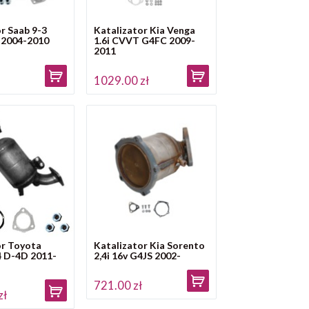
r Saab 9-3
Katalizator Kia Venga
 2004-2010
1.6i CVVT G4FC 2009-
2011
ł
1029.00 zł
or Toyota
Katalizator Kia Sorento
4 D-4D 2011-
2,4i 16v G4JS 2002-
721.00 zł
zł