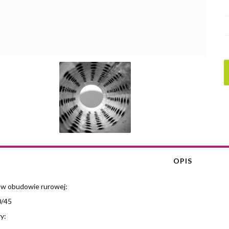
OPIS
 w obudowie rurowej:
/45
y: