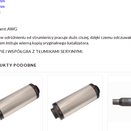
mm
mm
5
cent:AWG
w odróżnieniu od strumienicy pracuje dużo ciszej, dzięki czemu odczuwal
em imituje wierną kopią oryginalnego katalizatora.
PIEJ WSPÓŁGRA Z TŁUMIKAMI SERYJNYMI.
UKTY PODOBNE