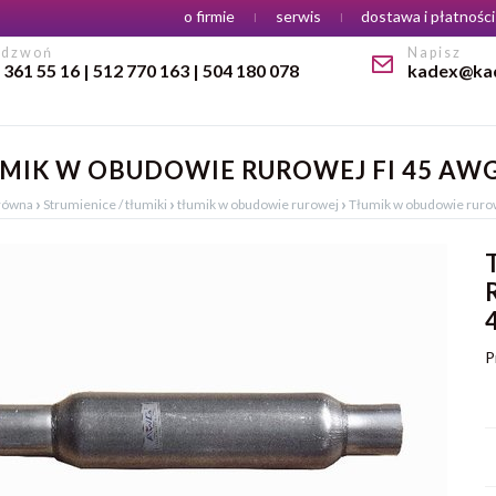
Menu
o firmie
serwis
dostawa i płatności
adzwoń
Napisz
 361 55 16 | 512 770 163 | 504 180 078
kadex@kad
MIK W OBUDOWIE RUROWEJ FI 45 AWG
›
›
›
główna
Strumienice / tłumiki
tłumik w obudowie rurowej
Tłumik w obudowie ruro
P