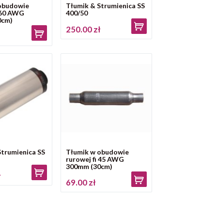
obudowie
Tłumik & Strumienica SS
i 60 AWG
400/50
0cm)
250.00 zł
Strumienica SS
Tłumik w obudowie
rurowej fi 45 AWG
300mm (30cm)
ł
69.00 zł