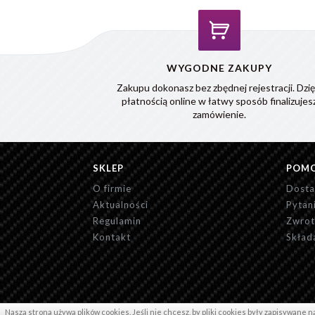
WYGODNE ZAKUPY
Zakupu dokonasz bez zbędnej rejestracji. Dzię
płatnością online w łatwy sposób finalizujes
zamówienie.
SKLEP
POM
O firmie
Dosta
Aktualności
Pytan
Regulamin
Zwrot
Kontakt
Skład
Copyright ©2016 Kadex
Nasza strona używa plików cookies. Jeśli nie chcesz, by pliki cookies były zapisywane 