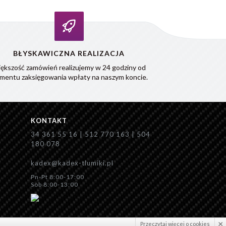
BŁYSKAWICZNA REALIZACJA
ększość zamówień realizujemy w 24 godziny od
mentu zaksięgowania wpłaty na naszym koncie.
KONTAKT
34 361 55 16 | 512 770 163 | 504
180 078
kadex@kadex-tlumiki.pl
Pn-Pt 8:00-17:00
Sob 8:00-13:00
×
Przeczytaj więcej o cookies