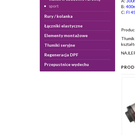
A:
300
sport
B:
400
C:
FI 4
Rury / kolanka
Łączniki elastyczne
Produ
Elementy montażowe
Tłumik 
kształt
Tłumiki seryjne
NAJLE
Regeneracja DPF
Przepustnice wydechu
PROD