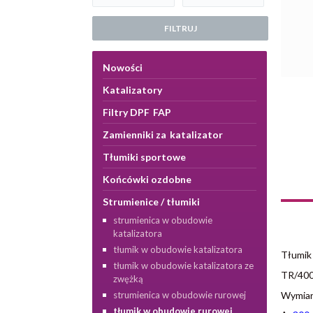
FILTRUJ
Nowości
Katalizatory
Filtry DPF FAP
Zamienniki za katalizator
Tłumiki sportowe
Końcówki ozdobne
Strumienice / tłumiki
strumienica w obudowie
katalizatora
tłumik w obudowie katalizatora
Tłumik
tłumik w obudowie katalizatora ze
TR/400
zwężką
strumienica w obudowie rurowej
Wymiar
tłumik w obudowie rurowej