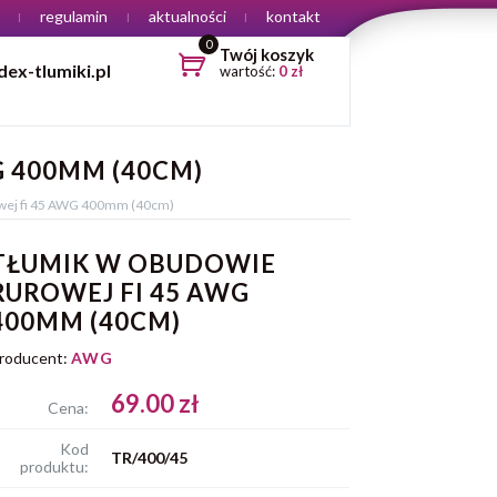
regulamin
aktualności
kontakt
0
Twój koszyk
ex-tlumiki.pl
wartość:
0
zł
 400MM (40CM)
wej fi 45 AWG 400mm (40cm)
TŁUMIK W OBUDOWIE
RUROWEJ FI 45 AWG
400MM (40CM)
roducent:
AWG
69.00 zł
Cena:
Kod
TR/400/45
produktu: