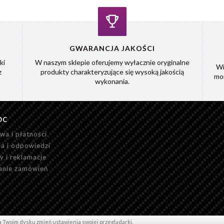
GWARANCJA JAKOŚCI
ki
W naszym sklepie oferujemy wyłacznie oryginalne
Wi
z
produkty charakteryzujące się wysoką jakością
mo
wykonania.
OC
wa i płatności
ia i odpowiedzi
y i reklamacje
anie zamówień
na Twoim dysku zmień ustawienia swojej przeglądarki.