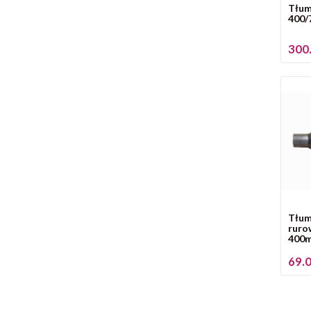
Tłum
400/
300.
Tłum
ruro
400m
69.0