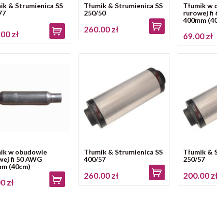
ik & Strumienica SS
Tłumik & Strumienica SS
Tłumik w 
77
250/50
rurowej f
400mm (4
260.00 zł
00 zł
69.00 zł
ik w obudowie
Tłumik & Strumienica SS
Tłumik & 
wej fi 50 AWG
400/57
250/57
m (40cm)
260.00 zł
200.00 z
0 zł