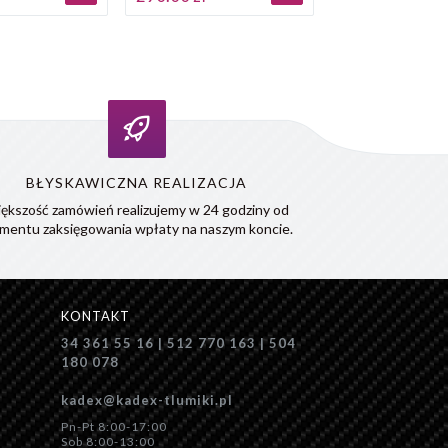
BŁYSKAWICZNA REALIZACJA
ększość zamówień realizujemy w 24 godziny od
mentu zaksięgowania wpłaty na naszym koncie.
KONTAKT
34 361 55 16 | 512 770 163 | 504
180 078
kadex@kadex-tlumiki.pl
Pn-Pt 8:00-17:00
Sob 8:00-13:00