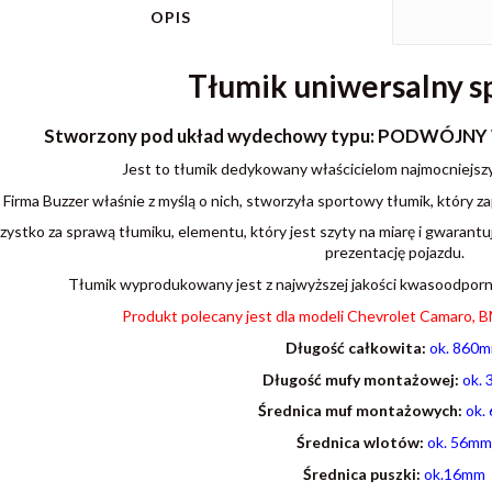
OPIS
Tłumik uniwersalny 
Stworzony pod układ wydechowy typu:
PODWÓJNY 
Jest to tłumik dedykowany właścicielom najmocniejs
Firma Buzzer właśnie z myślą o nich, stworzyła sportowy tłumik, który
ystko za sprawą tłumiku, elementu, który jest szyty na miarę i gwarant
prezentację pojazdu.
Tłumik wyprodukowany jest z najwyższej jakości kwasoodpornej
Produkt polecany jest dla modeli Chevrolet Camaro,
Długość całkowita:
ok. 860
Długość mufy montażowej:
ok.
Średnica muf montażowych:
ok.
Średnica wlotów:
ok.
56mm
Średnica puszki:
ok.16mm