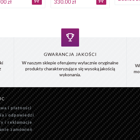
00 zł
330.00 zł
GWARANCJA JAKOŚCI
ki
W naszym sklepie oferujemy wyłacznie oryginalne
Wi
z
produkty charakteryzujące się wysoką jakością
mo
wykonania.
OC
wa i płatności
ia i odpowiedzi
y i reklamacje
anie zamówień