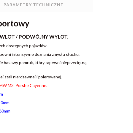
PARAMETRY TECHNICZNE
sportowy
WLOT / PODWÓJNY WYLOT.
zych dostępnych pojazdów.
 zapewni intensywne doznania zmysłu słuchu.
uje basowy pomruk, który zapewni nieprzeciętną
 stali nierdzewnej i polerowanej.
 BMW M3, Porshe Cayenne.
mm
30mm
60mm