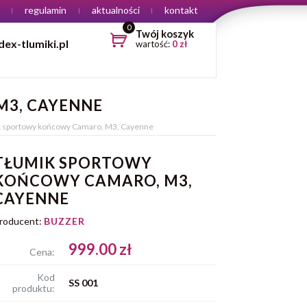
regulamin
aktualności
kontakt
0
Twój koszyk
ex-tlumiki.pl
wartość:
0
zł
M3, CAYENNE
 sportowy końcowy Camaro, M3, Cayenne
TŁUMIK SPORTOWY
KOŃCOWY CAMARO, M3,
CAYENNE
roducent:
BUZZER
999.00 zł
Cena:
Kod
SS 001
produktu: