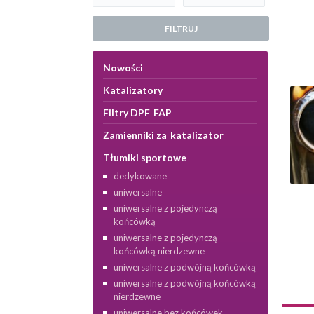
FILTRUJ
Nowości
Katalizatory
Filtry DPF FAP
Zamienniki za katalizator
Tłumiki sportowe
dedykowane
uniwersalne
uniwersalne z pojedynczą
końcówką
uniwersalne z pojedynczą
końcówką nierdzewne
uniwersalne z podwójną końcówką
uniwersalne z podwójną końcówką
nierdzewne
uniwersalne bez końcówek