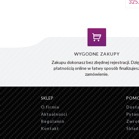
325.
WYGODNE ZAKUPY
Zakupu dokonasz bez zbędnej rejestracji. Dzię
płatnością online w łatwy sposób finalizujes
zamówienie.
SKLEP
POM
O firmie
Dosta
Aktualności
Pytan
Regulamin
Zwrot
Kontakt
Skład