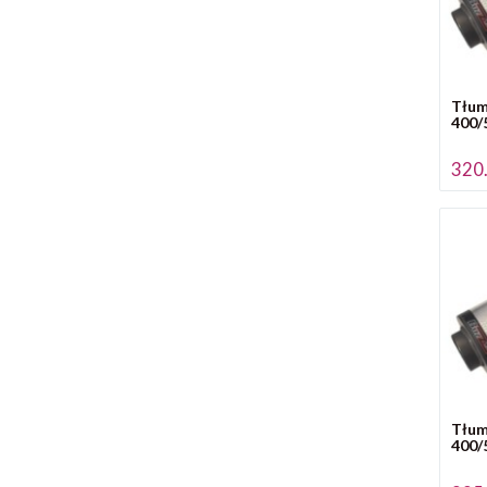
Tłum
400/
320.
Tłum
400/