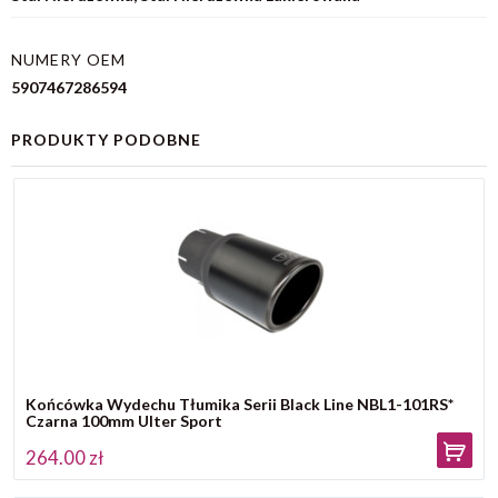
NUMERY OEM
5907467286594
PRODUKTY PODOBNE
Końcówka Wydechu Tłumika Serii Black Line NBL1-101RS*
Czarna 100mm Ulter Sport
264.00 zł