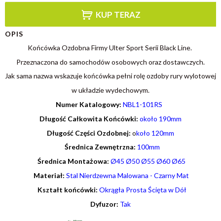
KUP TERAZ
OPIS
Końcówka Ozdobna Firmy Ulter Sport Serii Black Line.
Przeznaczona do samochodów osobowych oraz dostawczych.
Jak sama nazwa wskazuje końcówka pełni rolę ozdoby rury wylotowej
w układzie wydechowym.
Numer Katalogowy:
NBL1-101RS
Długość Całkowita Końcówki:
około 190mm
Długość Części Ozdobnej:
o
koło 120mm
Średnica Zewnętrzna:
100mm
Średnica Montażowa:
Ø45 Ø50 Ø55 Ø60 Ø65
Materiał:
Stal Nierdzewna Malowana - Czarny Mat
Kształt końcówki:
Okrągła Prosta Ścięta w Dół
Dyfuzor:
Tak