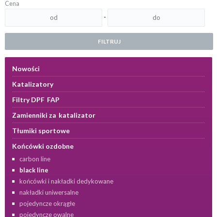
Cena
-
FILTRUJ
Nowości
Katalizatory
Filtry DPF FAP
Zamienniki za katalizator
Tłumiki sportowe
Końcówki ozdobne
carbon line
black line
końcówki i nakładki dedykowane
nakładki uniwersalne
pojedyncze okrągłe
pojedyncze owalne