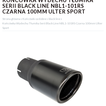
KOŃCÓWKA WYDECHU TŁUMIKA
SERII BLACK LINE NBL1-101RS
CZARNA 100MM ULTER SPORT
›
›
›
Strona główna
Końcówki ozdobne
black line
Końcówka Wydechu Tłumika Serii Black Line NBL1-101RS Czarna 100mm Ulter
Sport