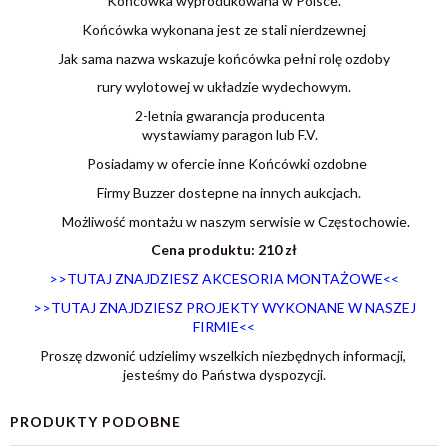
Końcówka wyprodukowana w Polsce.
Końcówka wykonana jest ze stali nierdzewnej
Jak sama nazwa wskazuje końcówka pełni rolę ozdoby
rury wylotowej w układzie wydechowym.
2-letnia gwarancja producenta
wystawiamy paragon lub F.V.
Posiadamy w ofercie inne Końcówki ozdobne
Firmy Buzzer dostepne na innych aukcjach.
Możliwość montażu w naszym serwisie w Częstochowie.
Cena produktu: 210 zł
>>TUTAJ ZNAJDZIESZ AKCESORIA MONTAŻOWE<<
>>TUTAJ ZNAJDZIESZ PROJEKTY WYKONANE W NASZEJ
FIRMIE<<
Proszę dzwonić udzielimy wszelkich niezbędnych informacji,
jesteśmy do Państwa dyspozycji.
PRODUKTY PODOBNE