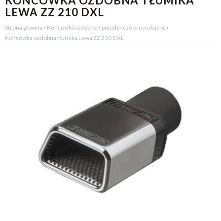
KOŃCÓWKA OZDOBNA TŁUMIKA
LEWA ZZ 210 DXL
›
›
›
Strona główna
Końcówki ozdobne
pojedyncze prostokątne
Końcówka ozdobna tłumika Lewa ZZ 210 DXL