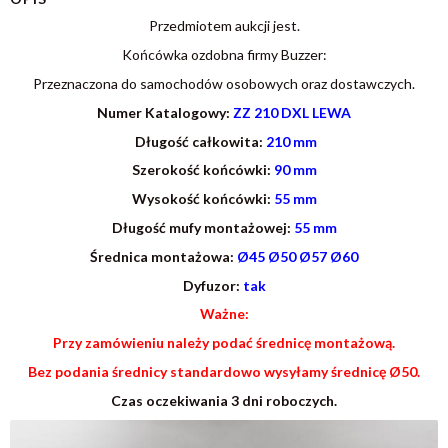
Przedmiotem aukcji jest.
Końcówka ozdobna firmy Buzzer:
Przeznaczona do samochodów osobowych oraz dostawczych.
Numer Katalogowy:
ZZ 210 DXL LEWA
Długość całkowita:
210 mm
Szerokość końcówki:
90 mm
Wysokość końcówki:
55 mm
Długość mufy montażowej:
55 mm
Średnica montażowa:
Ø45 Ø50 Ø57 Ø60
Dyfuzor:
tak
Ważne:
Przy zamówieniu należy podać średnicę montażową.
Bez podania średnicy standardowo wysyłamy średnicę Ø50.
Czas oczekiwania 3 dni roboczych.