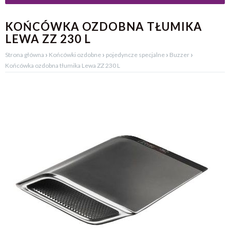
KOŃCÓWKA OZDOBNA TŁUMIKA
LEWA ZZ 230 L
›
›
›
›
Strona główna
Końcówki ozdobne
pojedyncze specjalne
Buzzer
Końcówka ozdobna tłumika Lewa ZZ 230 L