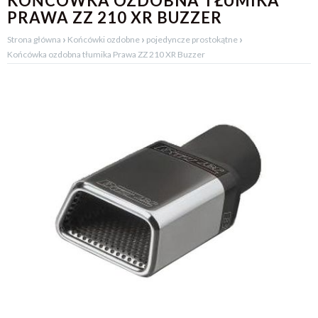
KOŃCÓWKA OZDOBNA TŁUMIKA
PRAWA ZZ 210 XR BUZZER
›
›
›
Strona główna
Końcówki ozdobne
pojedyncze prostokątne
Końcówka ozdobna tłumika Prawa ZZ 210 XR Buzzer