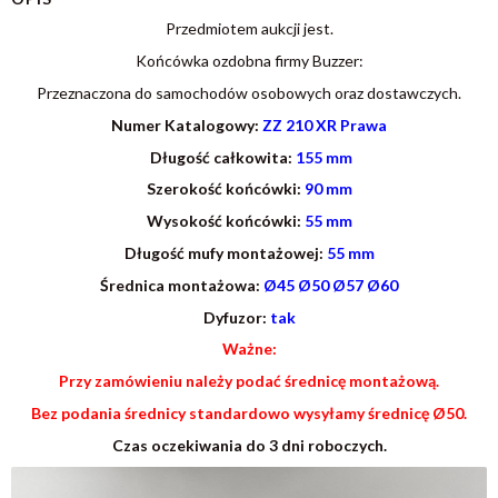
Przedmiotem aukcji jest.
Końcówka ozdobna firmy Buzzer:
Przeznaczona do samochodów osobowych oraz dostawczych.
Numer Katalogowy:
ZZ 210 XR Prawa
Długość całkowita:
155 mm
Szerokość końcówki:
90 mm
Wysokość końcówki:
55 mm
Długość mufy montażowej:
55 mm
Średnica montażowa:
Ø45 Ø50 Ø57 Ø60
Dyfuzor:
tak
Ważne:
Przy zamówieniu należy podać średnicę montażową.
Bez podania średnicy standardowo wysyłamy średnicę Ø50.
Czas oczekiwania do 3 dni roboczych.