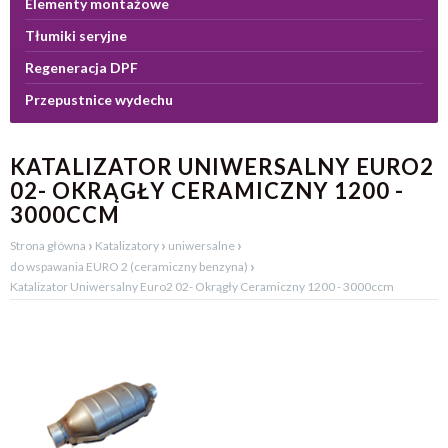
Elementy montażowe
Tłumiki seryjne
Regeneracja DPF
Przepustnice wydechu
KATALIZATOR UNIWERSALNY EURO2
02- OKRĄGŁY CERAMICZNY 1200 -
3000CCM
›
›
›
Strona główna
Katalizatory
uniwersalne
›
do wspawania EURO 2 (ceramiczny benzyna)
Katalizator Uniwersalny Euro2 02- Okrągły Ceramiczny 1200 - 3000ccm