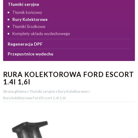
Tłumiki seryjne
Tłumik końcowy
Rury Kolektorowe
Tłumiki Środkowe
Komplety układu wydechowego
Regeneracja DPF
Przepustnice wydechu
RURA KOLEKTOROWA FORD ESCORT
1.4I 1,6I
›
›
›
Strona główna
Tłumiki seryjne
Rury Kolektorowe
Rura kolektorowa Ford Escort 1.4i 1,6i