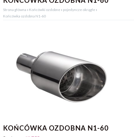
KOŃCÓWKA OZDOBNA N1-60
›
›
›
Strona główna
Końcówki ozdobne
pojedyncze okrągłe
Końcówka ozdobna N1-60
KOŃCÓWKA OZDOBNA N1-60