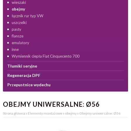
wieszaki
obejmy
łącznik rur typ VW
uszczelki
pasty
flansze
emulatory
inne
Wymiennik ciepła Fiat Cinquecento 700
Tłumiki seryjne
Regeneracja DPF
Przepustnice wydechu
OBEJMY UNIWERSALNE: Ø56
›
›
›
Strona główna
Elementy montażowe
obejmy
Obejmy uniwersalne: Ø56