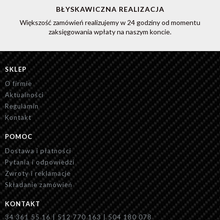
BŁYSKAWICZNA REALIZACJA
Większość zamówień realizujemy w 24 godziny od momentu
zaksięgowania wpłaty na naszym koncie.
SKLEP
O firmie
Aktualności
Regulamin
Kontakt
POMOC
Dostawa i płatności
Pytania i odpowiedzi
Zwroty i reklamacje
Składanie zamówień
KONTAKT
34 361 55 16 | 512 770 163 | 504 180 078