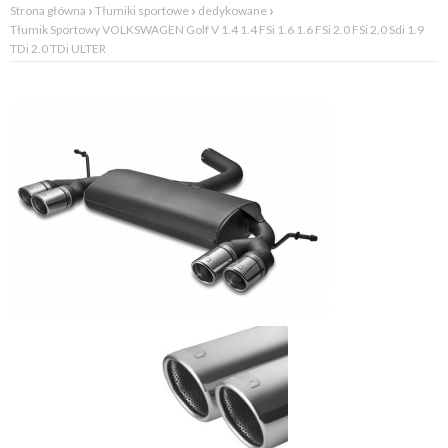
›
›
›
Strona główna
Tłumiki sportowe
dedykowane
Tłumik Sportowy VOLKSWAGEN Golf V 1.4 1.4 FSi 1.6 1.6 FSi 2.0 FSi 2.0 Sdi 1.9
TDi 2.0 TDi ULTER