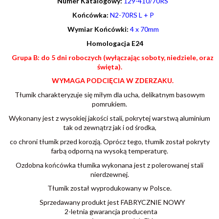
Numer Katalogowy:
129-410/70RS
Końcówka:
N2-70RS L + P
Wymiar Końcówki:
4 x 70mm
Homologacja E24
Grupa B: do 5 dni roboczych (wyłączając soboty, niedziele, oraz
święta).
WYMAGA PODCIĘCIA W ZDERZAKU.
Tłumik charakteryzuje się miłym dla ucha, delikatnym basowym
pomrukiem.
Wykonany jest z wysokiej jakości stali, pokrytej warstwą aluminium
tak od zewnątrz jak i od środka,
co chroni tłumik przed korozją. Oprócz tego, tłumik został pokryty
farbą odporną na wysoką temperaturę.
Ozdobna końcówka tłumika wykonana jest z polerowanej stali
nierdzewnej.
Tłumik został wyprodukowany w Polsce.
Sprzedawany produkt jest FABRYCZNIE NOWY
2-letnia gwarancja producenta