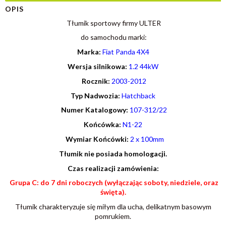
OPIS
Tłumik sportowy firmy ULTER
do samochodu marki:
Marka:
Fiat Panda 4X4
Wersja silnikowa:
1.2 44kW
R
ocznik
:
2003-2012
Typ Nadwozia:
H
atchback
Numer Katalogowy
:
107-312/22
Końcówka:
N1-22
Wymiar Końcówki:
2 x 100mm
Tłumik nie posiada homologacji.
Czas realizacji zamówienia:
Grupa C: do 7 dni roboczych (wyłączając soboty, niedziele, oraz
święta).
Tłumik charakteryzuje się miłym dla ucha, delikatnym basowym
pomrukiem.