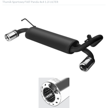
Tłumik Sportowy FIAT Panda 4x4 1.2i ULTER