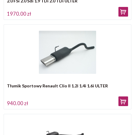
2.0 FSi 2.0 Sdi 1.9 TDi 2.0 TDi ULTER
1970.00 zł
Tłumik Sportowy Renault Clio II 1.2i 1.4i 1.6i ULTER
940.00 zł