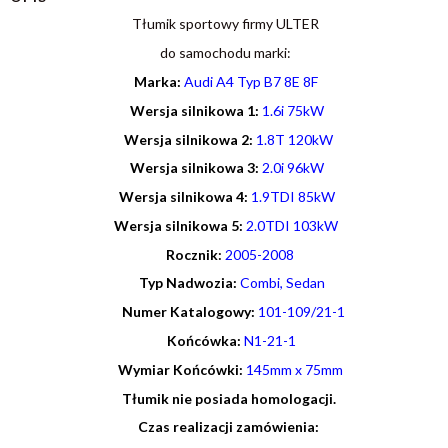
Tłumik sportowy firmy ULTER
do samochodu marki:
Marka:
Audi A4 Typ B7 8E 8F
Wersja silnikowa 1:
1.6i 75kW
Wersja silnikowa 2:
1.8T 120kW
Wersja silnikowa 3:
2.0i 96kW
Wersja silnikowa 4:
1.9TDI 85kW
Wersja silnikowa 5:
2.0TDI 103kW
R
ocznik
:
2005-2008
Typ Nadwozia:
Combi, Sedan
Numer Katalogowy:
101-109/21-1
Końcówka:
N1-21-1
Wymiar Końcówk
i:
145mm x 75mm
Tłumik nie posiada homologacji.
Czas realizacji zamówienia: