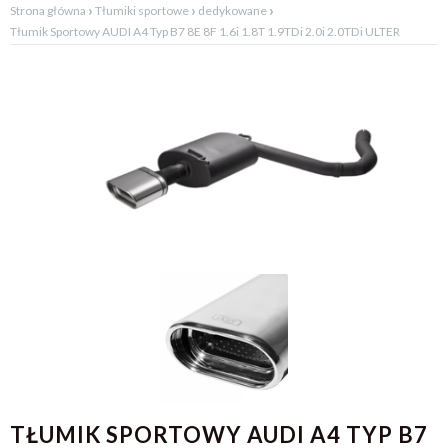
›
›
›
Strona główna
Tłumiki sportowe
dedykowane
Tłumik Sportowy AUDI A4 Typ B7 8E 8F 1.6i 1.8T 1.9TDi 2.0i 2.0TDi ULTER
TŁUMIK SPORTOWY AUDI A4 TYP B7