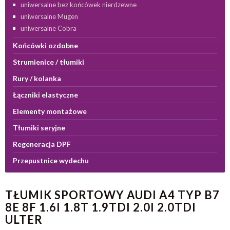
uniwersalne bez końcówek nierdzewne
uniwersalne Mugen
uniwersalne Cobra
Końcówki ozdobne
Strumienice / tłumiki
Rury / kolanka
Łączniki elastyczne
Elementy montażowe
Tłumiki seryjne
Regeneracja DPF
Przepustnice wydechu
TŁUMIK SPORTOWY AUDI A4 TYP B7
8E 8F 1.6I 1.8T 1.9TDI 2.0I 2.0TDI
ULTER