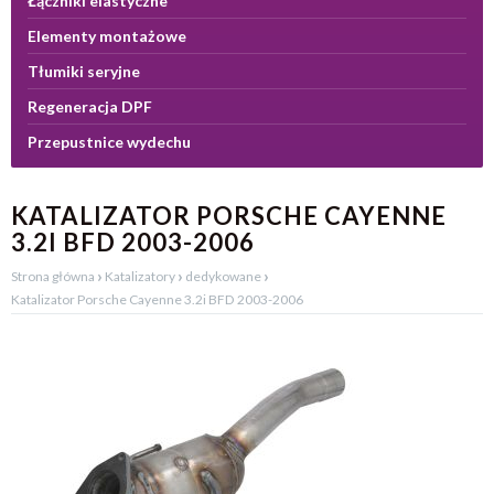
Łączniki elastyczne
Elementy montażowe
Tłumiki seryjne
Regeneracja DPF
Przepustnice wydechu
KATALIZATOR PORSCHE CAYENNE
3.2I BFD 2003-2006
›
›
›
Strona główna
Katalizatory
dedykowane
Katalizator Porsche Cayenne 3.2i BFD 2003-2006