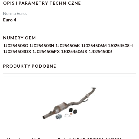
OPIS I PARAMETRY TECHNICZNE
Norma Euro:
Euro 4
NUMERY OEM
1J0254508G 1J0254503N 1J0254506K 1J0254506M 1J0254508H
1J0254503DX 1J0254506PX 1J0254506JX 1J0254500J
PRODUKTY PODOBNE