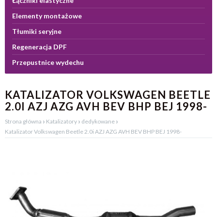
Łączniki elastyczne
Elementy montażowe
Tłumiki seryjne
Regeneracja DPF
Przepustnice wydechu
KATALIZATOR VOLKSWAGEN BEETLE
2.0I AZJ AZG AVH BEV BHP BEJ 1998-
›
›
›
Strona główna
Katalizatory
dedykowane
Katalizator Volkswagen Beetle 2.0i AZJ AZG AVH BEV BHP BEJ 1998-