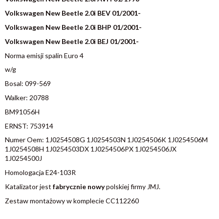
Volkswagen New Beetle 2.0i BEV 01/2001-
Volkswagen New Beetle 2.0i BHP 01/2001-
Volkswagen New Beetle 2.0i BEJ 01/2001-
Norma emisji spalin Euro 4
w/g
Bosal: 099-569
Walker: 20788
BM91056H
ERNST: 753914
Numer Oem: 1J0254508G 1J0254503N 1J0254506K 1J0254506M
1J0254508H 1J0254503DX 1J0254506PX 1J0254506JX
1J0254500J
Homologacja E24-103R
Katalizator jest
fabrycznie nowy
polskiej firmy JMJ.
Zestaw montażowy w komplecie CC112260