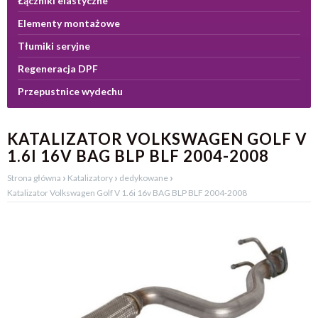
Łączniki elastyczne
Elementy montażowe
Tłumiki seryjne
Regeneracja DPF
Przepustnice wydechu
KATALIZATOR VOLKSWAGEN GOLF V
1.6I 16V BAG BLP BLF 2004-2008
›
›
›
Strona główna
Katalizatory
dedykowane
Katalizator Volkswagen Golf V 1.6i 16v BAG BLP BLF 2004-2008