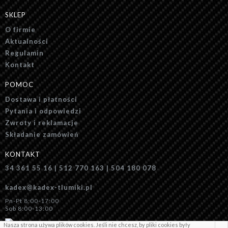
SKLEP
O firmie
Aktualności
Regulamin
Kontakt
POMOC
Dostawa i płatności
Pytania i odpowiedzi
Zwroty i reklamacje
Składanie zamówień
KONTAKT
34 361 55 16 | 512 770 163 | 504 180 078
kadex@kadex-tlumiki.pl
Pn-Pt 8:00-17:00
Sob 8:00-13:00
Nasza strona używa plików cookies. Jeśli nie chcesz, by pliki cookies były