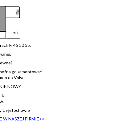
ach Fi 45 50 55.
wanej.
zewnej.
ż można go zamontować
meo do Volvo.
ZNIE NOWY
nta
V.
w Częstochowie
 W NASZEJ FIRMIE<
<