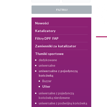
FILTRUJ
Nowości
Katalizatory
Filtry DPF FAP
Zamienniki za katalizator
Tłumiki sportowe
dedykowane
uniwersalne
uniwersalne z pojedynczą
końcówką
Buzzer
Ulter
uniwersalne z pojedynczą
końcówką nierdzewne
uniwersalne z podwójną końcówką