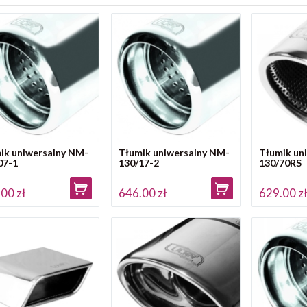
ik uniwersalny NM-
Tłumik uniwersalny NM-
Tłumik un
07-1
130/17-2
130/70RS
00 zł
646.00 zł
629.00 z