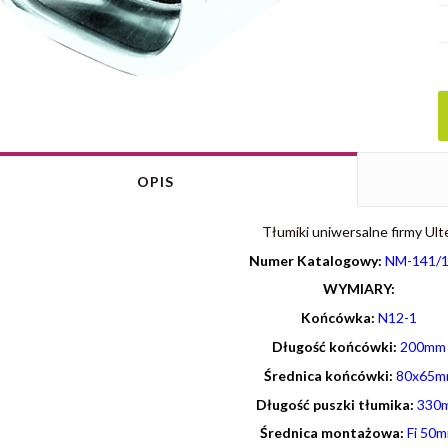
OPIS
Tłumiki uniwersalne firmy Ult
Numer Katalogowy:
NM-141/1
WYMIARY:
Końcówka:
N12-1
Długość końcówki:
200mm
Średnica końcówki:
80x65
Długość puszki tłumika:
330
Średnica montażowa:
Fi 50