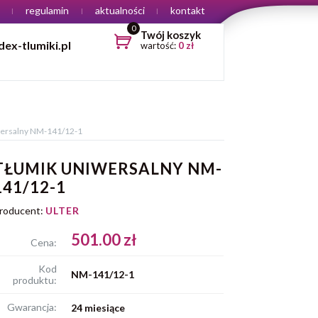
regulamin
aktualności
kontakt
0
Twój koszyk
ex-tlumiki.pl
wartość:
0
zł
wersalny NM-141/12-1
TŁUMIK UNIWERSALNY NM-
141/12-1
roducent:
ULTER
501.00 zł
Cena:
Kod
NM-141/12-1
produktu:
Gwarancja:
24 miesiące