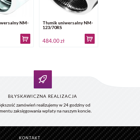
iwersalny NM-
Tłumik uniwersalny NM-
123/70RS
ł
484.00 zł
BŁYSKAWICZNA REALIZACJA
ększość zamówień realizujemy w 24 godziny od
mentu zaksięgowania wpłaty na naszym koncie.
KONTAKT