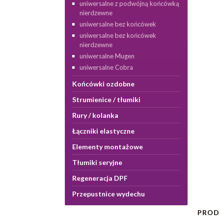
uniwersalne z podwójną końcówką
nierdzewne
uniwersalne bez końcówek
uniwersalne bez końcówek
nierdzewne
uniwersalne Mugen
uniwersalne Cobra
Końcówki ozdobne
Strumienice / tłumiki
Rury / kolanka
Łączniki elastyczne
Elementy montażowe
Tłumiki seryjne
Regeneracja DPF
Przepustnice wydechu
PROD