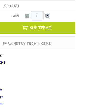
Podziel się:
Ilość:
-
+
KUP TERAZ
PARAMETRY TECHNICZNE
er
2-1
mm
mm
mm