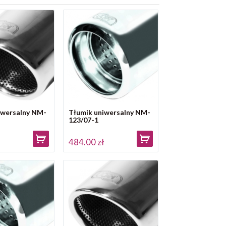
iwersalny NM-
Tłumik uniwersalny NM-
123/07-1
ł
484.00 zł