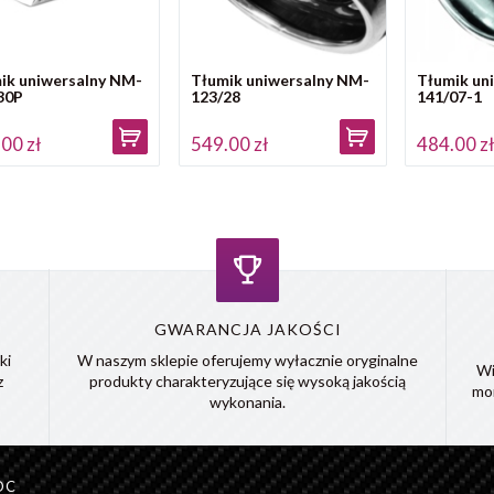
ik uniwersalny NM-
Tłumik uniwersalny NM-
Tłumik un
30P
123/28
141/07-1
00 zł
549.00 zł
484.00 z
GWARANCJA JAKOŚCI
ki
W naszym sklepie oferujemy wyłacznie oryginalne
Wi
z
produkty charakteryzujące się wysoką jakością
mo
wykonania.
OC