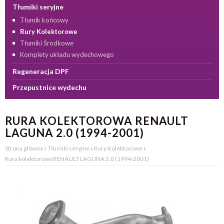
Tłumiki seryjne
Tłumik końcowy
Rury Kolektorowe
Tłumiki Środkowe
Komplety układu wydechowego
Regeneracja DPF
Przepustnice wydechu
RURA KOLEKTOROWA RENAULT
LAGUNA 2.0 (1994-2001)
›
›
›
Strona główna
Tłumiki seryjne
Rury Kolektorowe
Rura kolektorowa RENAULT LAGUNA 2.0 (1994-2001)