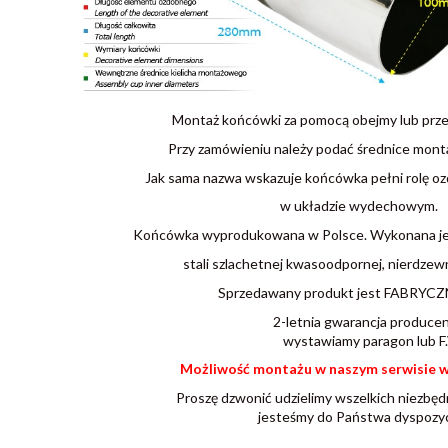
Montaż końcówki za pomocą obejmy lub prze
Przy zamówieniu należy podać średnice mon
Jak sama nazwa wskazuje końcówka pełni rolę oz
w układzie wydechowym.
Końcówka wyprodukowana w Polsce. Wykonana jest
stali szlachetnej kwasoodpornej, nierdzewn
Sprzedawany produkt jest FABRYC
2-letnia gwarancja produce
wystawiamy paragon lub F.
Możliwość montażu w naszym serwisie 
Proszę dzwonić udzielimy wszelkich niezbędn
jesteśmy do Państwa dyspozycj