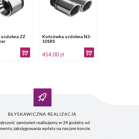
 ozdobna ZZ
Końcówka ozdobna N2-
zer
101RS
ł
454.00 zł
BŁYSKAWICZNA REALIZACJA
ększość zamówień realizujemy w 24 godziny od
mentu zaksięgowania wpłaty na naszym koncie.