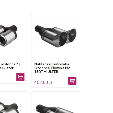
 ozdobna ZZ
Nakładka Końcówka
a Buzzer
Ozdobna Tłumika N2-
13DTM ULTER
ł
402.00 zł