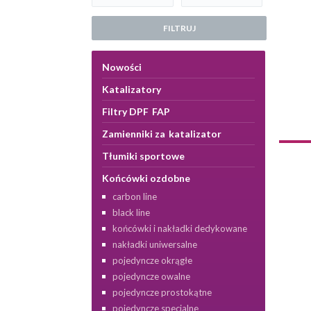
FILTRUJ
Nowości
Katalizatory
Filtry DPF FAP
Zamienniki za katalizator
Tłumiki sportowe
Końcówki ozdobne
carbon line
black line
końcówki i nakładki dedykowane
nakładki uniwersalne
pojedyncze okrągłe
pojedyncze owalne
pojedyncze prostokątne
pojedyncze specjalne