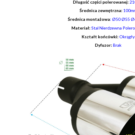
Długość części polerowanej:
21
Średnica zewnętrzna:
100m
Średnica montażowa
: Ø50 Ø55 Ø
Materiał:
Stal Nierdzewna Poler
Kształt końcówki:
Okrągły
Dyfuzor:
Brak