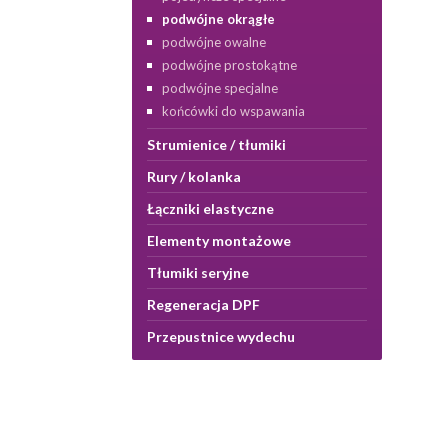
podwójne okrągłe
podwójne owalne
podwójne prostokątne
podwójne specjalne
końcówki do wspawania
Strumienice / tłumiki
Rury / kolanka
Łączniki elastyczne
Elementy montażowe
Tłumiki seryjne
Regeneracja DPF
Przepustnice wydechu