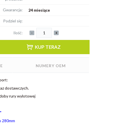
Gwarancja:
24 miesiące
Podziel się:
Ilość:
-
+
KUP TERAZ
E
NUMERY OEM
port:
az dostawczych.
doby rury wylotowej
*
o 280mm