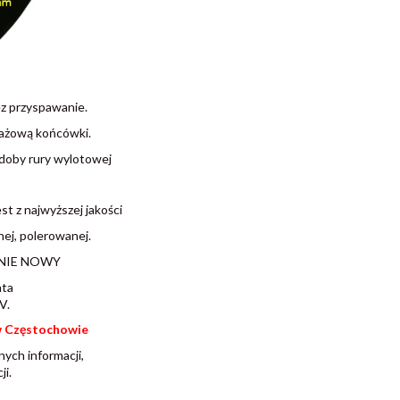
z przyspawanie.
tażową końcówki.
doby rury wylotowej
 z najwyższej jakości
ej, polerowanej.
ZNIE NOWY
nta
V.
w Częstochowie
ych informacji,
i.