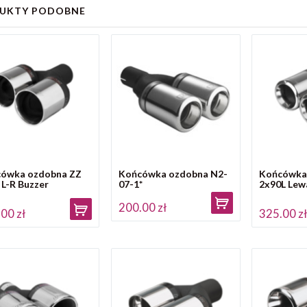
UKTY PODOBNE
ówka ozdobna ZZ
Końcówka ozdobna N2-
Końcówka
 L-R Buzzer
07-1*
2x90L Lew
200.00 zł
00 zł
325.00 z