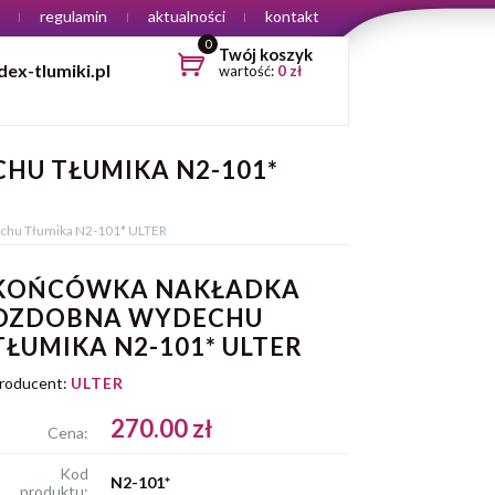
regulamin
aktualności
kontakt
0
Twój koszyk
ex-tlumiki.pl
wartość:
0
zł
U TŁUMIKA N2-101*
chu Tłumika N2-101* ULTER
KOŃCÓWKA NAKŁADKA
OZDOBNA WYDECHU
TŁUMIKA N2-101* ULTER
roducent:
ULTER
270.00 zł
Cena:
Kod
N2-101*
produktu: