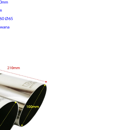
0mm
m
60 Ø65
owana