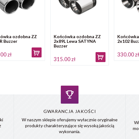
ówka ozdobna ZZ
Końcówka ozdobna ZZ
Końcówka
R Buzzer
2x89L Lewa SATYNA
2x102 Buz
Buzzer
00 zł
330.00 z
315.00 zł
GWARANCJA JAKOŚCI
ki
W naszym sklepie oferujemy wyłacznie oryginalne
Wi
z
produkty charakteryzujące się wysoką jakością
mo
wykonania.