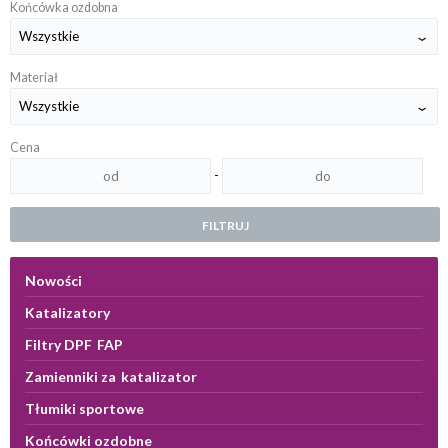
Końcówka ozdobna
Materiał
Cena
-
FILTRUJ
Nowości
Katalizatory
Filtry DPF FAP
Zamienniki za katalizator
Tłumiki sportowe
Końcówki ozdobne