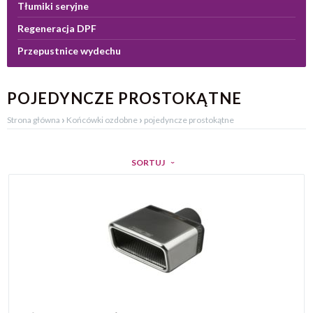
Tłumiki seryjne
Regeneracja DPF
Przepustnice wydechu
POJEDYNCZE PROSTOKĄTNE
›
›
Strona główna
Końcówki ozdobne
pojedyncze prostokątne
SORTUJ