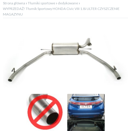
›
›
›
Strona główna
Tłumiki sportowe
dedykowane
WYPRZEDAŻ! Tłumik Sportowy HONDA Civic VIII 1.8i ULTER CZYSZCZENIE
MAGAZYNU