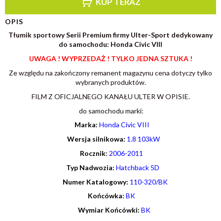
KUP TERAZ
OPIS
Tłumik sportowy Serii Premium firmy Ulter-Sport dedykowany
do samochodu: Honda Civic VIII
UWAGA ! WYPRZEDAŻ ! TYLKO JEDNA SZTUKA !
Ze względu na zakończony remanent magazynu cena dotyczy tylko
wybranych produktów.
FILM Z OFICJALNEGO KANAŁU ULTER W OPISIE.
do samochodu marki:
Marka:
Honda Civic VIII
Wersja silnikowa:
1.8 103kW
R
ocznik
:
2006-2011
Typ Nadwozia:
Hatchback 5D
Numer Katalogowy
:
110-320/BK
Końcówka:
BK
Wymiar Końcówki:
BK