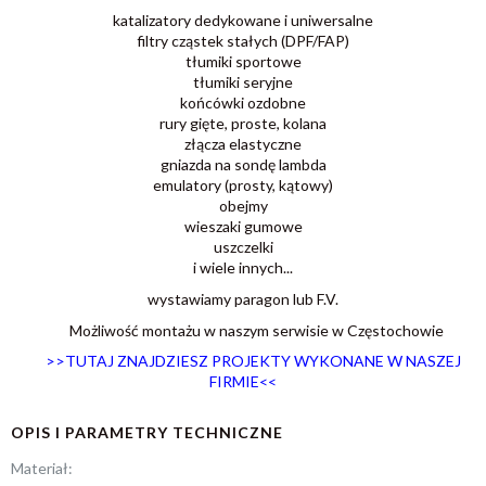
katalizatory dedykowane i uniwersalne
filtry cząstek stałych (DPF/FAP)
tłumiki sportowe
tłumiki seryjne
końcówki ozdobne
rury gięte, proste, kolana
złącza elastyczne
gniazda na sondę lambda
emulatory (prosty, kątowy)
obejmy
wieszaki gumowe
uszczelki
i wiele innych...
wystawiamy paragon lub F.V.
Możliwość montażu w naszym serwisie w Częstochowie
>>TUTAJ ZNAJDZIESZ PROJEKTY WYKONANE W NASZEJ
FIRMIE<
<
OPIS I PARAMETRY TECHNICZNE
Materiał: