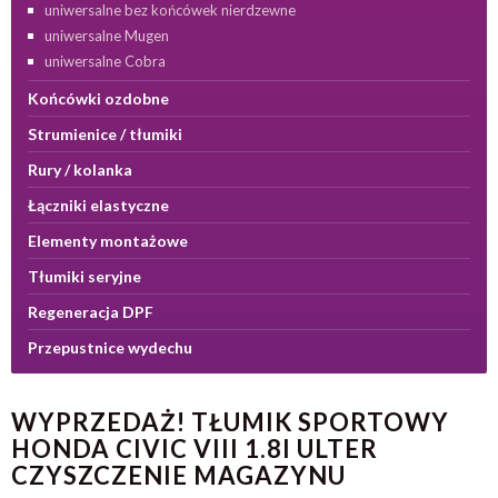
uniwersalne bez końcówek nierdzewne
uniwersalne Mugen
uniwersalne Cobra
Końcówki ozdobne
Strumienice / tłumiki
Rury / kolanka
Łączniki elastyczne
Elementy montażowe
Tłumiki seryjne
Regeneracja DPF
Przepustnice wydechu
WYPRZEDAŻ! TŁUMIK SPORTOWY
HONDA CIVIC VIII 1.8I ULTER
CZYSZCZENIE MAGAZYNU